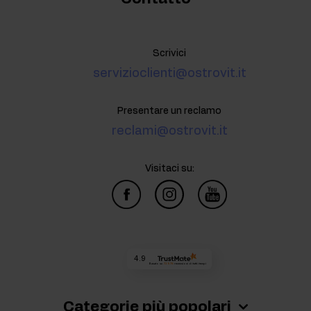
Scrivici
servizioclienti@ostrovit.it
Presentare un reclamo
reclami@ostrovit.it
Visitaci su:
4.9
Basato su
72 978
recensioni
di tutti i tempi
Categorie più popolari