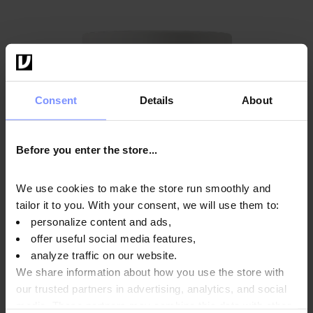
Consent
Details
About
Before you enter the store...
We use cookies to make the store run smoothly and
tailor it to you. With your consent, we will use them to:
personalize content and ads,
offer useful social media features,
analyze traffic on our website.
We share information about how you use the store with
4.8
our trusted partners in advertising, analytics, and social
OstroVit Pharma Methyl B-complex Polvere 180 g
media. These partners may combine this data with other
Gusto
:
pesca e arancia