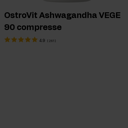
OstroVit Ashwagandha VEGE
90 compresse
4.9
(
261
)