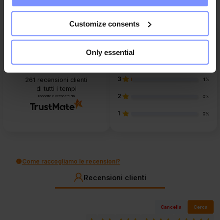
Customize consents
5
92%
Only essential
4
7%
4.9
3
261
recensioni clienti
1%
di tutti i tempi
2
raccolte e verificate da
0%
1
0%
Come raccogliamo le recensioni?
Recensioni clienti
Cancella
Cerca