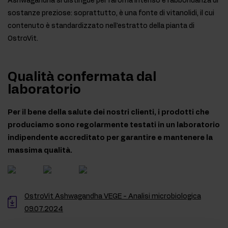
Ashwagandha si distingue per l'aroma intenso e l'abbondanza di
sostanze preziose: soprattutto, è una fonte di vitanolidi, il cui
contenuto è standardizzato nell'estratto della pianta di
OstroVit.
Qualità confermata dal
laboratorio
Per il bene della salute dei nostri clienti, i prodotti che
produciamo sono regolarmente testati in un laboratorio
indipendente accreditato per garantire e mantenere la
massima qualità.
OstroVit Ashwagandha VEGE - Analisi microbiologica
09.07.2024