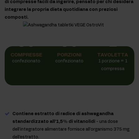
di compresse facili da ingerire, pensato per chi desidera
integrare la propria dieta quotidiana con preziosi
composti.
90
90
1
COMPRESSE
PORZIONI
TAVOLETTA
confezionato
confezionato
1 porzione = 1
compressa
Contiene estratto di radice di ashwagandha
standardizzato all'1,5% di vitanolidi
- una dose
dell'integratore alimentare fornisce all'organismo 375 mg
dell'estratto.