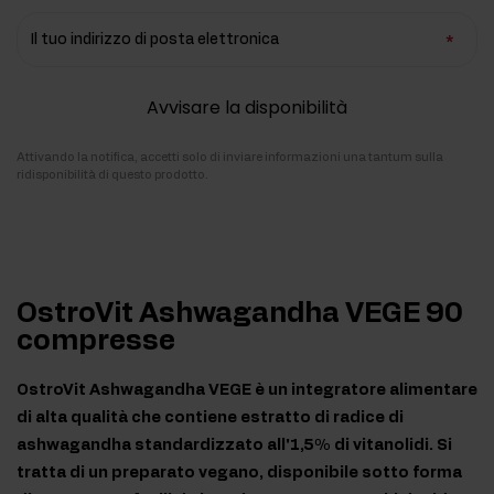
Il tuo indirizzo di posta elettronica
Avvisare la disponibilità
Attivando la notifica, accetti solo di inviare informazioni una tantum sulla
ridisponibilità di questo prodotto.
OstroVit Ashwagandha VEGE 90
compresse
OstroVit Ashwagandha VEGE è un integratore alimentare
di alta qualità che contiene estratto di radice di
ashwagandha standardizzato all'1,5% di vitanolidi. Si
tratta di un preparato vegano, disponibile sotto forma