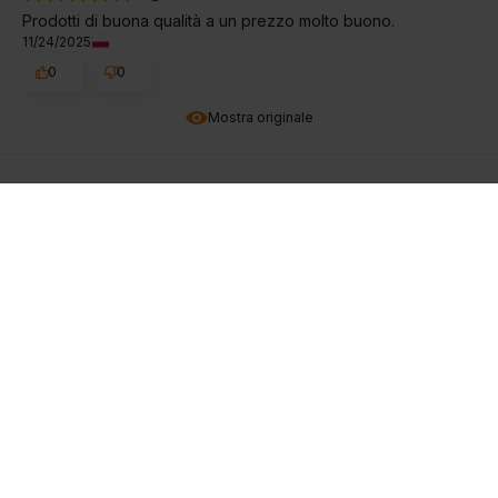
Prodotti di buona qualità a un prezzo molto buono.
11/24/2025
0
0
Mostra originale
Karolina
verificato
5
Il tempo lo dirà, ho appena ❤️ iniziato
10/24/2025
0
0
Mostra originale
Daumantas
verificato
3
Non riesco davvero a sentire alcun effetto, ho anche provato
dosi più alte di quelle raccomandate - il risultato è stato lo