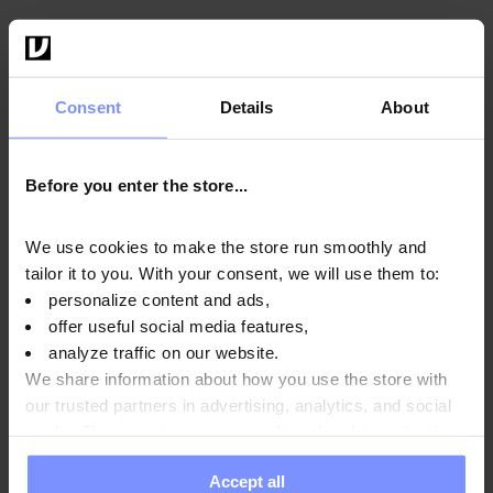
Istruzioni per l'uso
Consent
Details
About
Informazioni nutrizionali
Before you enter the store...
We use cookies to make the store run smoothly and
Parametri
tailor it to you. With your consent, we will use them to:
personalize content and ads,
offer useful social media features,
Produttore:
analyze traffic on our website.
We share information about how you use the store with
our trusted partners in advertising, analytics, and social
media. These partners may combine this data with other
Domande e risposte
information you have provided to them or that they have
Accept all
collected when you use their services. Do you agree?