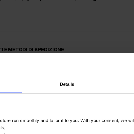
I E METODI DI SPEDIZIONE
 si riesce a ottenere la
consegna gratuita
, il costo parte da
4,95
!
L'indicazione di un indirizzo di spedizione errato o incompleto può 
uzione del pacco al mittente. In questo caso, al cliente verranno adde
Details
ione. Si consiglia di verificare attentamente l'indirizzo di consegna,
ato l'ordine non è possibile apportare modifiche. Inoltre, ci riserviamo 
asi ordine effettuato con dati non corretti.
ore run smoothly and tailor it to you. With your consent, we wil
ds,