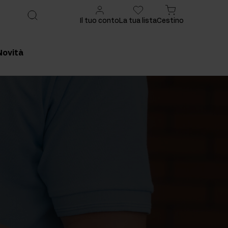
Il tuo conto
La tua lista
Cestino
Novità
onsigliato
Prodotto consigliato