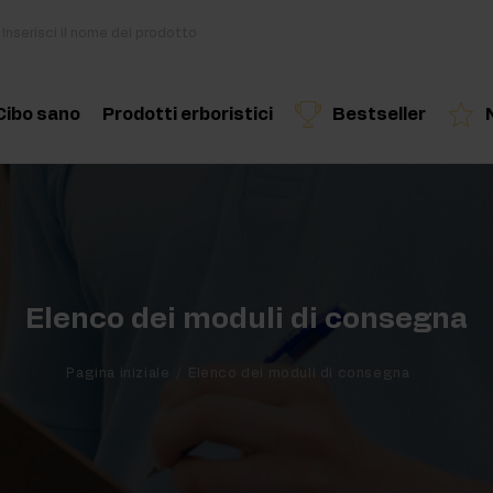
Cibo sano
Prodotti erboristici
Bestseller
i
Cucina e dieta
Erbe ed estratti
Prodotto consigliato
Prodotto consigliato
Prodotto c
di
Snack salutari
Oli essenziali
Burro di Frutta Secca
Elenco dei moduli di consegna
Bevande
Pagina iniziale
Elenco dei moduli di consegna
out
Per vegani
kout
ri per massa muscolare