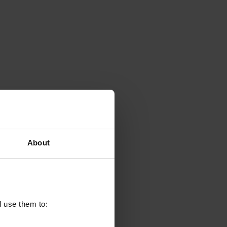
 EUR
.
comportare la
bitate ulteriori spese di
About
 poiché una volta
il diritto di annullare
l use them to: