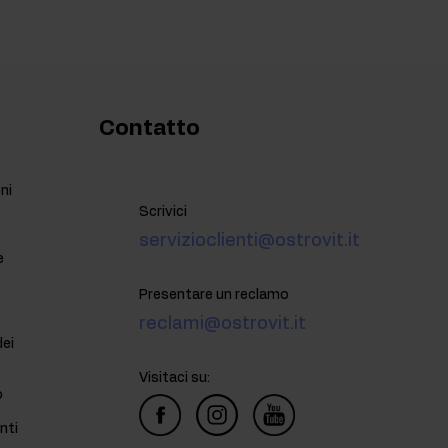
Contatto
ni
Scrivici
servizioclienti@ostrovit.it
e
Presentare un reclamo
reclami@ostrovit.it
dei
Visitaci su:
o
nti