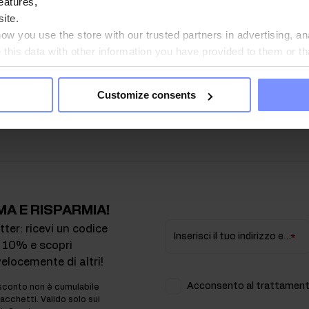
eatures,
Prezzo
ite.
w you use the store with our trusted partners in advertising, an
his data with other information you have provided to them or th
4,95 EUR
ou agree?
Customize consents
MA E RISPARMIA!
etter: ricevi un codice
Inserisci il tuo indirizzo email
 10% e scopri
velocemente di altri!
Acconsento al trattamento
sconto non è cumulabile
acchetti. Valido solo sui