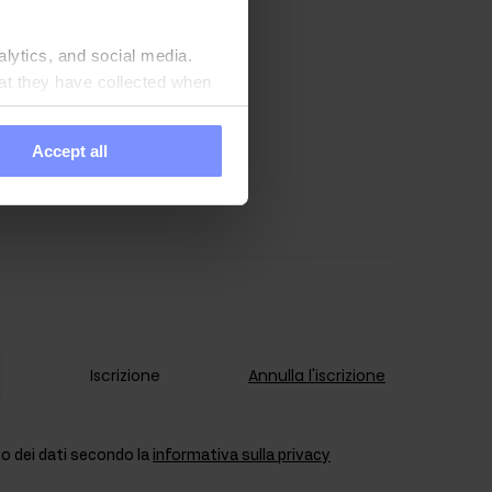
alytics, and social media.
at they have collected when
Accept all
Iscrizione
Annulla l'iscrizione
 dei dati secondo la
informativa sulla privacy