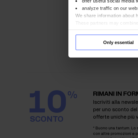
offer useful social media f
Fornitore
analyze traffic on our webs
We share information about ho
These partners may combine t
UPS
you use their services. Do y
Only essential
10
%
RIMANI IN FOR
Iscriviti alla newsl
per uno sconto del
offerte uniche più 
SCONTO
* Buono una tantum. Lo 
con altre promozioni e p