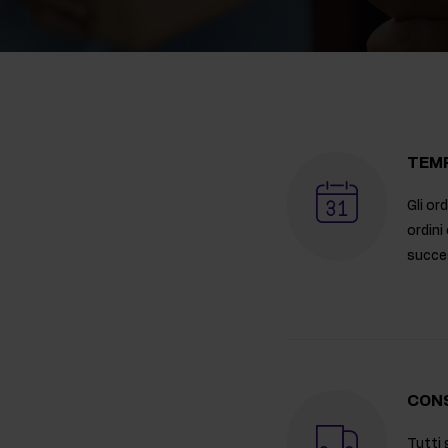
Integratori per il sonno
Carboidra
Salute
Booster o
Integratori per vegani
TEMP
Gli or
ordini
succes
CONS
Tutti 