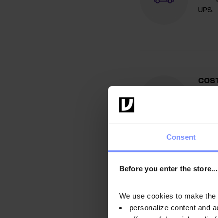
UPS.
COST
Se non
NOTE
restit
Consent
spediz
approv
Before you enter the store...
qualsi
We use cookies to make the st
personalize content and a