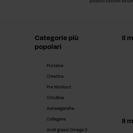
prodotti OstroVit ed Et
Categorie più
Il 
popolari
Proteine
Creatina
Pre Workout
Citrullina
Ashwagandha
Collagene
Il 
Acidi grassi Omega 3