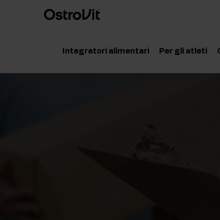
Integratori alimentari
Per gli atleti
Adattogeni
Accessor
Vitamine
Aminoaci
Minerali
Creatina
Grassi salutari
Proteine
Dieta e perdita di peso
Pre Work
Detox
Post Wor
Articolazioni e ossa
Integrato