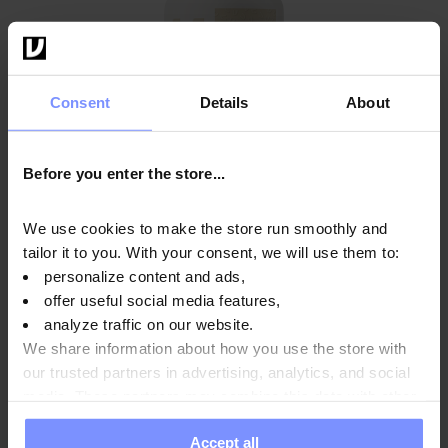
Consent
Details
About
Before you enter the store...
We use cookies to make the store run smoothly and
tailor it to you. With your consent, we will use them to:
personalize content and ads,
offer useful social media features,
analyze traffic on our website.
OstroVit Enzima del lattosio 60 capsule
We share information about how you use the store with
8,49 EUR
our trusted partners in advertising, analytics, and social
media. These partners may combine this data with other
Aggiungi al carrello
information you have provided to them or that they have
Accept all
collected when you use their services. Do you agree?