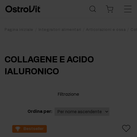
Pagina iniziale
Integratori alimentari
Articolazioni e ossa
Co
COLLAGENE E ACIDO
IALURONICO
Filtrazione
Ordina per:
Bestseller