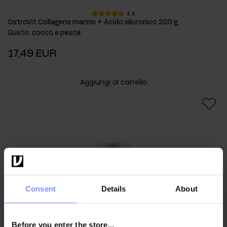
4.9
OstroVit Collagene marino + Acido ialuronico 200 g
Gusto
:
cocco e pesca
17,49 EUR
Aggiungi al carrello
Consent
Details
About
Before you enter the store...