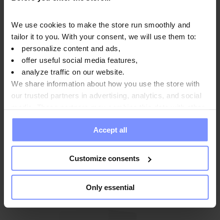
We use cookies to make the store run smoothly and
tailor it to you. With your consent, we will use them to:
personalize content and ads,
offer useful social media features,
analyze traffic on our website.
We share information about how you use the store with
4.8
our trusted partners in advertising, analytics, and social
OstroVit Collagene Marino Shot 80 ml
media. These partners may combine this data with other
information you have provided to them or that they have
1,99 EUR
Accept all
collected when you use their services. Do you agree?
Aggiungi al carrello
Customize consents
Only essential