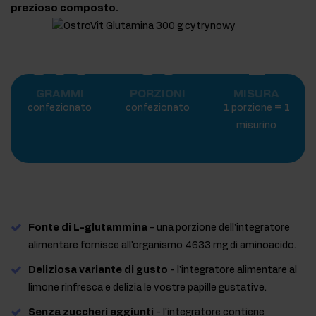
prezioso composto.
300
60
1
GRAMMI
PORZIONI
MISURA
confezionato
confezionato
1 porzione = 1
misurino
Fonte di L-glutammina
- una porzione dell'integratore
alimentare fornisce all'organismo 4633 mg di aminoacido.
Deliziosa variante di gusto
- l'integratore alimentare al
limone rinfresca e delizia le vostre papille gustative.
Senza zuccheri aggiunti
- l'integratore contiene