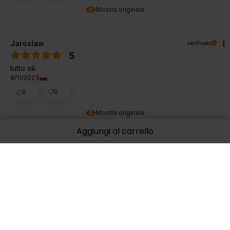
Mostra originale
Jaroslaw
verificato
5
tutto ok
8/11/2023
0
0
Mostra originale
Aggiungi al carrello
Marta
verificato
5
Buona qualità, pacchetto grande che consiglio
7/31/2023
0
0
Mostra originale