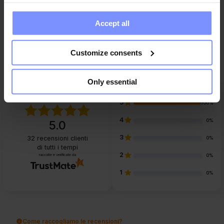
media. These partners may combine this data with other
information you have provided to them or that they have
Accept all
collected when you use their services. Do you agree?
Domande e risposte
Customize consents
Only essential
5
100%
4
0%
5.0
3
32
recensioni clienti
0%
di tutti i tempi
2
raccolte e verificate da
0%
1
0%
Come raccogliamo le recensioni?