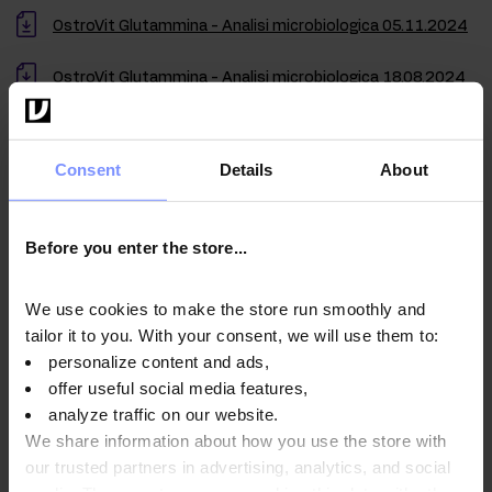
OstroVit Glutammina - Analisi microbiologica 05.11.2024
OstroVit Glutammina - Analisi microbiologica 18.08.2024
Consent
Details
About
Istruzioni per l'uso
Before you enter the store...
Informazioni nutrizionali
We use cookies to make the store run smoothly and
tailor it to you. With your consent, we will use them to:
personalize content and ads,
Parametri
offer useful social media features,
analyze traffic on our website.
We share information about how you use the store with
our trusted partners in advertising, analytics, and social
Produttore: