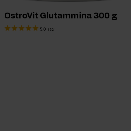
OstroVit Glutammina 300 g
5.0
(
32
)