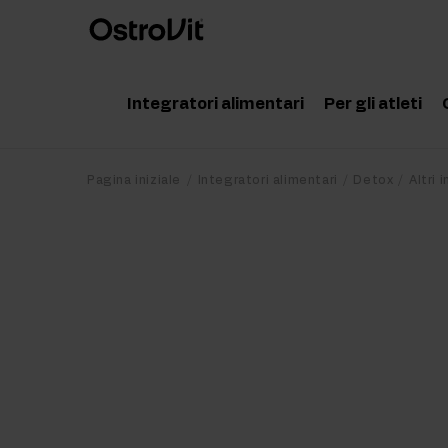
Integratori alimentari
Per gli atleti
Adattogeni
Accessor
Pagina iniziale
Integratori alimentari
Detox
Altri 
Vitamine
Aminoaci
Minerali
Creatina
Grassi salutari
Proteine
Dieta e perdita di peso
Pre Work
Detox
Post Wor
Articolazioni e ossa
Integrato