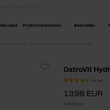
Cibo sano
Prodotti erboristici
Bestseller
i
Cucina e dieta
Erbe ed estratti
Prodotto consigliato
Prodotto consigliato
Prodotto c
integratori detox
OstroVit Hydro Out Diuretic 90 capsule
di
Snack salutari
Oli essenziali
Burro di Frutta Secca
OstroVit Hydr
Bevande
4.7
(
42
)
out
Per vegani
13,99 EUR
kout
Quantità pz.
ri per massa muscolare