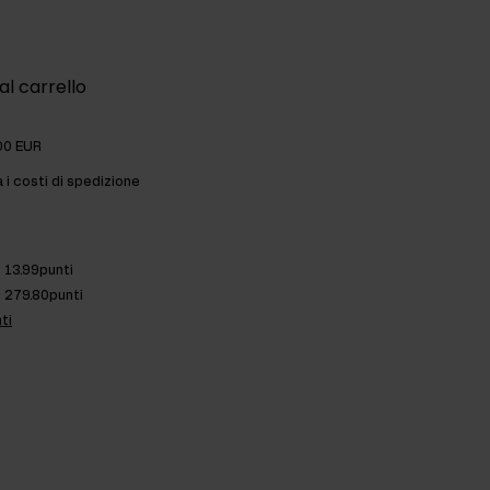
al carrello
00 EUR
a i costi di spedizione
13.99punti
279.80punti
ti