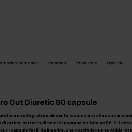
ormazioni nutrizionali
Parametri
Produttore:
Opinioni
ro Out Diuretic 90 capsule
uretic è un integratore alimentare completo che contiene be
e di ortica, estratto di semi di guaranà e vitamina B6. Si tratt
a di capsule facili da ingerire, che costituisce una valida int