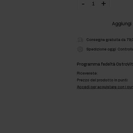
-
+
ti
Aggiungi 
rmonali
Consegna gratuita da 79,
Spedizione oggi
Controll
Programma fedeltà OstroVit
Riceverete:
Prezzo del prodotto in punti:
Accedi per acquistare con i pun