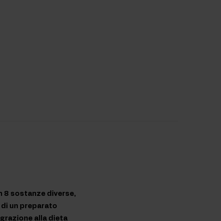
n 8 sostanze diverse,
a di un preparato
egrazione alla dieta