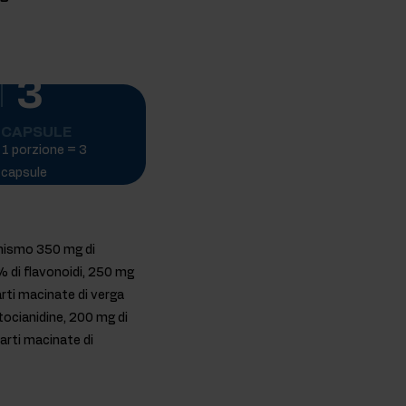
3
CAPSULE
1 porzione = 3
capsule
anismo 350 mg di
3% di flavonoidi, 250 mg
arti macinate di verga
ntocianidine, 200 mg di
parti macinate di