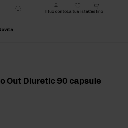
Il tuo conto
La tua lista
Cestino
Novità
onsigliato
Prodotto consigliato
o Out Diuretic 90 capsule