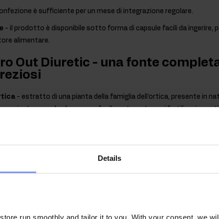
onfezione è sufficiente per un mese di integrazione regolare.
e
- il prodotto è disponibile sotto forma di capsule facili da ingerire,
tore alimentare.
ro Out Diuretic - una fonte completa
reziosi
rtica
- estratto di una pianta della famiglia dell'ortica, presente in na
 una pianta annuale che cresce facilmente su terreni fertili e viene u
ate o integratori alimentari.
 tarassaco
- estratto di una pianta perenne appartenente alla famigli
e zone a clima temperato. È una pianta perenne che si trova nei pra
Details
e strade. Il tarassaco è una fonte di sostanze preziose come i flavonoid
atto vegetale di OstroVit.
uaranà
- estratto di una pianta tropicale originaria della Foresta Ama
 e nella parte settentrionale del Brasile. È un arbusto rampicante co
ore run smoothly and tailor it to you. With your consent, we wil