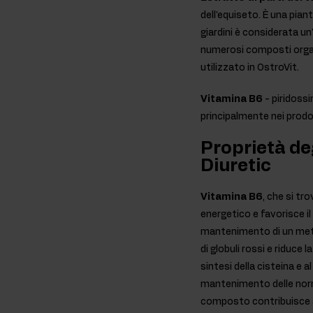
dell'equiseto. È una pian
giardini è considerata u
numerosi composti organi
utilizzato in OstroVit.
Vitamina B6
- piridoss
principalmente nei prodott
Proprietà de
Diuretic
Vitamina B6
, che si tr
energetico e favorisce 
mantenimento di un metab
di globuli rossi e riduc
sintesi della cisteina e 
mantenimento delle norma
composto contribuisce an