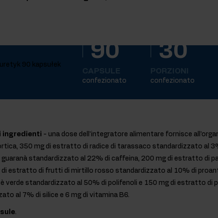
90
30
CAPSULE
PORZIONI
confezionato
confezionato
i ingredienti
- una dose dell'integratore alimentare fornisce all'org
 ortica, 350 mg di estratto di radice di tarassaco standardizzato al 
di guaranà standardizzato al 22% di caffeina, 200 mg di estratto di p
 di estratto di frutti di mirtillo rosso standardizzato al 10% di proa
 tè verde standardizzato al 50% di polifenoli e 150 mg di estratto di 
ato al 7% di silice e 6 mg di vitamina B6.
psule
.