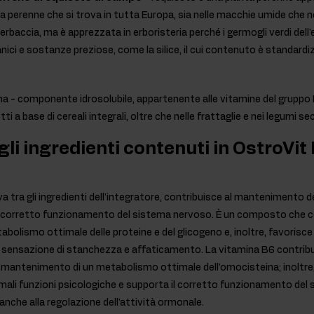
ta perenne che si trova in tutta Europa, sia nelle macchie umide che ne
n'erbaccia, ma è apprezzata in erboristeria perché i germogli verdi de
ci e sostanze preziose, come la silice, il cui contenuto è standardi
ina - componente idrosolubile, appartenente alle vitamine del gruppo 
i a base di cereali integrali, oltre che nelle frattaglie e nei legumi sec
gli ingredienti contenuti in OstroVit
ova tra gli ingredienti dell'integratore, contribuisce al manteniment
il corretto funzionamento del sistema nervoso. È un composto che c
olismo ottimale delle proteine e del glicogeno e, inoltre, favorisce
e la sensazione di stanchezza e affaticamento. La vitamina B6 contrib
al mantenimento di un metabolismo ottimale dell'omocisteina; inoltre,
li funzioni psicologiche e supporta il corretto funzionamento del s
che alla regolazione dell'attività ormonale.