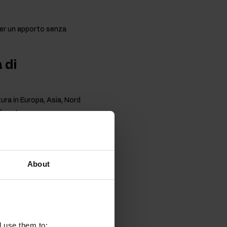
 per un apporto senza
 di
tura in Europa, Asia, Nord
tilizzata con successo
a delle Asteraceae,
ti e nei campi, ma anche
About
i, il cui contenuto è
zzonica, diffusa
n liane legnose che può
l use them to: