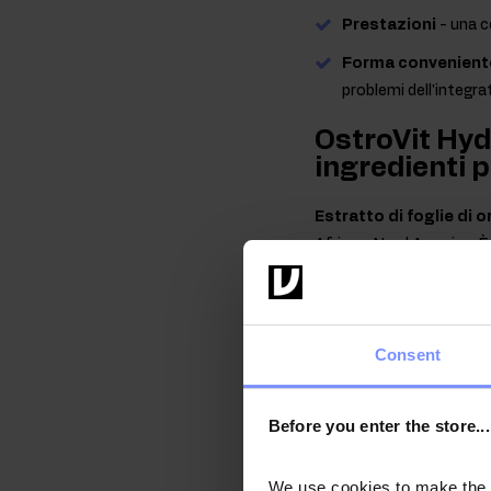
Prestazioni
- una c
Forma convenient
problemi dell'integra
OstroVit Hyd
ingredienti p
Estratto di foglie di o
Africa e Nord America. È
come ingrediente di insal
Estratto di radice di
comunemente diffusa nell
Consent
nei prati o ai bordi dell
standardizzato nell'estr
Before you enter the store...
Estratto di semi di g
soprattutto in Venezuela
We use cookies to make the st