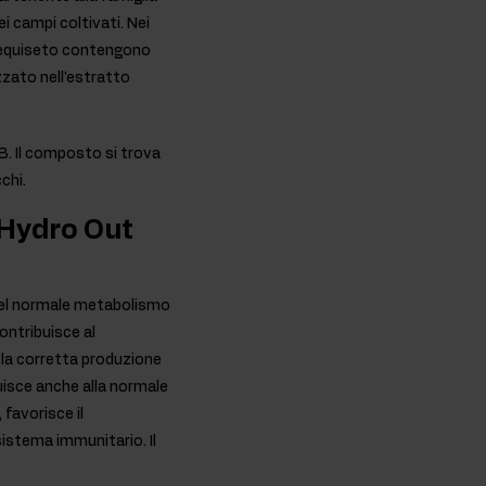
i campi coltivati. Nei
ll'equiseto contengono
zzato nell'estratto
B. Il composto si trova
chi.
 Hydro Out
o del normale metabolismo
ontribuisce al
 la corretta produzione
uisce anche alla normale
 favorisce il
istema immunitario. Il