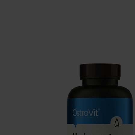
Integratori per il sonno
Carboidra
Salute
Booster o
Integratori per vegani