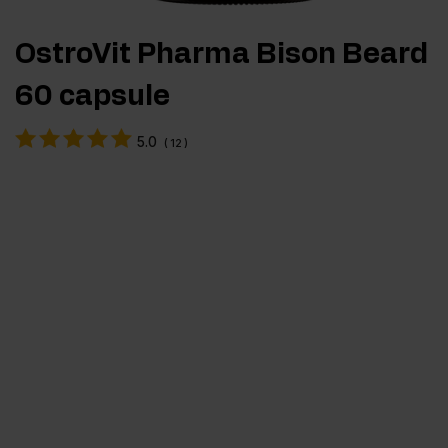
OstroVit Pharma Bison Beard
60 capsule
5.0
(
12
)