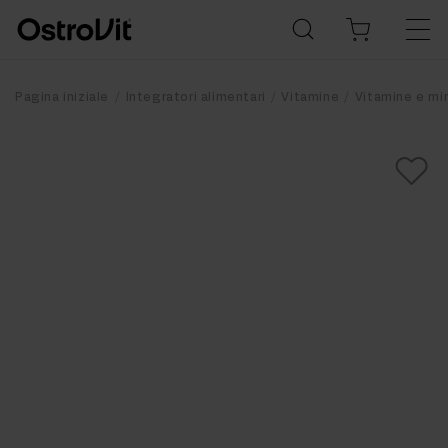
Pagina iniziale
Integratori alimentari
Vitamine
Vitamine e mi