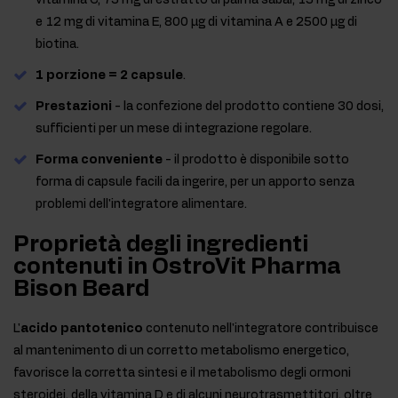
vitamina C, 75 mg di estratto di palma sabal, 15 mg di zinco
e 12 mg di vitamina E, 800 µg di vitamina A e 2500 µg di
biotina.
1 porzione = 2 capsule
.
Prestazioni
- la confezione del prodotto contiene 30 dosi,
sufficienti per un mese di integrazione regolare.
Forma conveniente
- il prodotto è disponibile sotto
forma di capsule facili da ingerire, per un apporto senza
problemi dell'integratore alimentare.
Proprietà degli ingredienti
contenuti in OstroVit Pharma
Bison Beard
L'
acido pantotenico
contenuto nell'integratore contribuisce
al mantenimento di un corretto metabolismo energetico,
favorisce la corretta sintesi e il metabolismo degli ormoni
steroidei, della vitamina D e di alcuni neurotrasmettitori, oltre