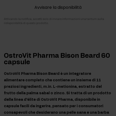
Avvisare la disponibilità
Attivando la notifica, accetti solo di inviare informazioni una tantum sulla
ridisponibilità di questo prodotto.
OstroVit Pharma Bison Beard 60
capsule
OstroVit Pharma Bison Beard è un integratore
alimentare completo che contiene un insieme di 11
preziosi ingredienti, m.in. L-metionina, estratto del
frutto della palma sabal o zinco. Si tratta di un prodotto
della linea d'élite di OstroVit Pharma, disponibile in
capsule facili da ingerire, pensato per i consumatori
consapevoli che desiderano una pelle sana e una barba