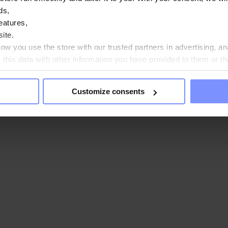
ds,
GUSTI
- Kisiel è disponibile in 5 gusti molto diversi tra loro. Optate p
eatures,
 fragola o fragola, o per combinazioni di sapori più originali, come co
ite.
w you use the store with our trusted partners in advertising, an
AGGIUNTI
- Il nostro prodotto non contiene zucchero. Per offrire 
his data with other information you have provided to them or th
anti ipocalorici eritrolo e sucralosio, che riducono significativamente i
ou agree?
Customize consents
ONOMICO
- OstroVit Kisiel è disponibile in una confezione sufficiente
uesto è molto comodo se si vuole includere il prodotto nella propria d