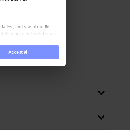
er uno snack classico al
la, lampone e miele o
alytics, and social media.
un gusto dolce, abbiamo
at they have collected when
l contenuto calorico dello
Accept all
 a preparare 10 porzioni
ieta quotidiana.