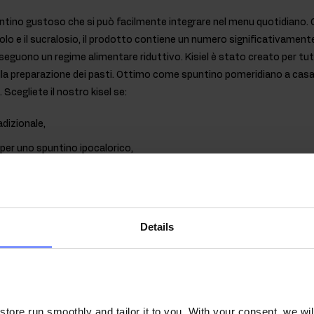
untino gustoso che si può facilmente integrare nel menu quotidiano. 
rolo e il sucralosio, il prodotto contiene un numero significativamente 
seguono un regime alimentare riduttivo. Kisiel è stato creato per t
la preparazione dei pasti. Ottimo come spuntino pomeridiano a ca
 Scegliete il nostro kisel se:
adizionale,
a per uno spuntino ipocalorico,
 molto tempo in cucina,
 la dieta con le vitamine,
 vostro sistema immunitario.
Details
ti del nostro kisel:
ONVENIENTE
- OstroVit Kisiel da portare con sé al lavoro o in viaggi
uto e tutto ciò che serve è acqua bollente.
ore run smoothly and tailor it to you. With your consent, we wil