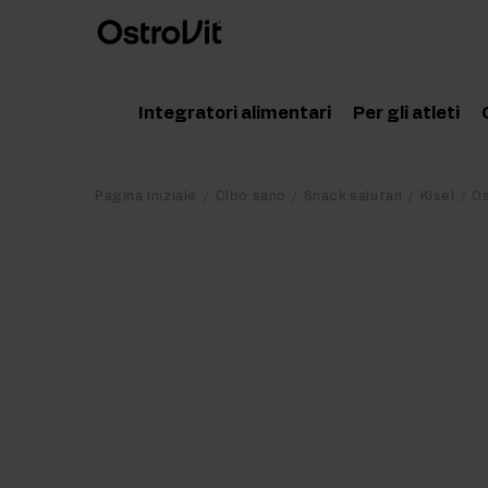
Integratori alimentari
Per gli atleti
Adattogeni
Accessor
Pagina iniziale
Cibo sano
Snack salutari
Kisel
Os
Vitamine
Aminoaci
Minerali
Creatina
Grassi salutari
Proteine
Dieta e perdita di peso
Pre Work
Detox
Post Wor
Articolazioni e ossa
Integrato