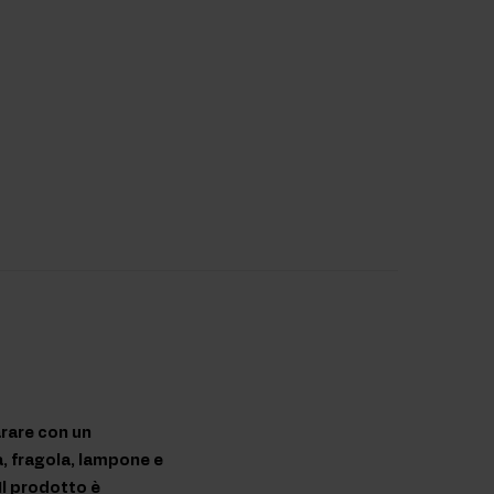
arare con un
la, fragola, lampone e
Il prodotto è