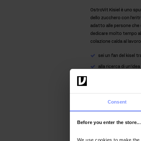
OstroVit Kisiel è uno sp
dello zucchero con l'erit
adatto alle persone che 
dedicare molto tempo al
colazione calda al lavoro.
sei un fan del kisel tr
alla ricerca di un'ide
non vi piace passare
è opportuno integrare
volete migliorare il
Consent
I punti salien
Before you enter the store...
UNO SPUNTINO C
richiede solo un min
We use cookies to make the st