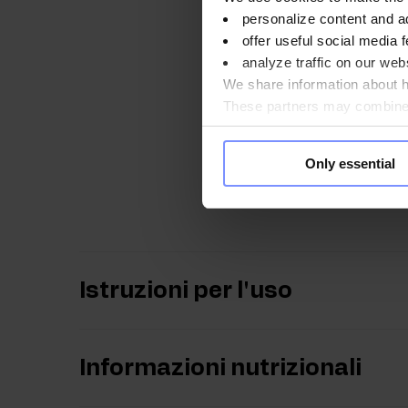
personalize content and a
AMPIA SCELTA DI 
offer useful social media f
gusto di frutta, come
analyze traffic on our webs
arancia e carota.
We share information about ho
SENZA ZUCCHERI 
These partners may combine t
utilizzato i dolcific
you use their services. Do y
snack.
Only essential
IMBALLAGGIO EC
standard di kisiel. Q
Istruzioni per l'uso
Informazioni nutrizionali