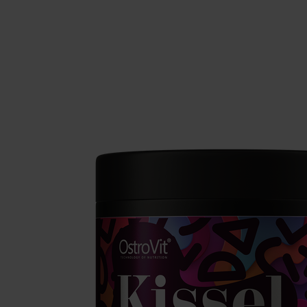
Integratori per il sonno
Carboidra
Salute
Booster o
Integratori per vegani