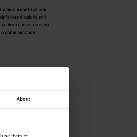
Grazie alla sostituzione
inferiore di calorie ed è
utti coloro che non amano
sa o come seconda
About
o. La preparazione
l use them to: