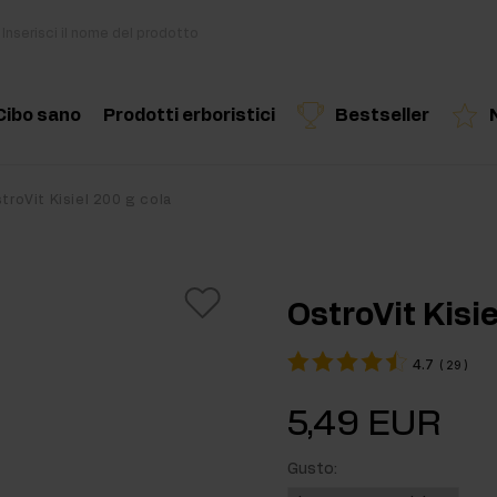
Cibo sano
Prodotti erboristici
Bestseller
i
Cucina e dieta
Erbe ed estratti
Prodotto consigliato
Prodotto consigliato
Prodotto c
troVit Kisiel 200 g cola
di
Snack salutari
Oli essenziali
Burro di Frutta Secca
OstroVit Kisie
Bevande
4.7
(
29
)
out
Per vegani
5,49 EUR
kout
Gusto:
ri per massa muscolare