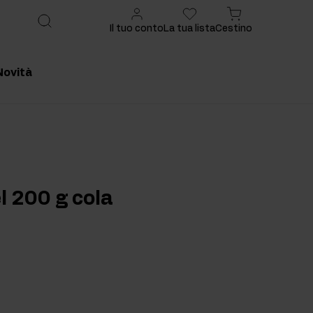
Il tuo conto
La tua lista
Cestino
Novità
onsigliato
Prodotto consigliato
l 200 g cola