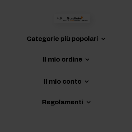
4.9
Basato su
73 089
recensioni
di tutti i tempi
Categorie più popolari
Il mio ordine
Il mio conto
Regolamenti