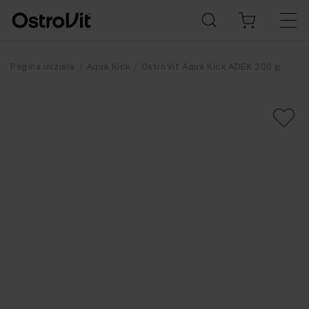
Pagina iniziale
Aqua Kick
OstroVit Aqua Kick ADEK 300 g