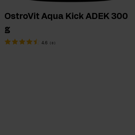
OstroVit Aqua Kick ADEK 300
g
4.6
(
8
)