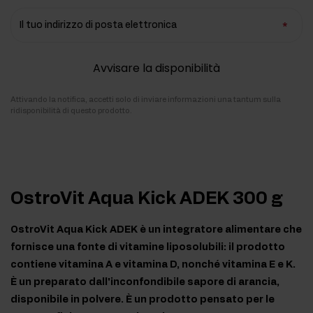
Il tuo indirizzo di posta elettronica
Avvisare la disponibilità
Attivando la notifica, accetti solo di inviare informazioni una tantum sulla
ridisponibilità di questo prodotto.
OstroVit Aqua Kick ADEK 300 g
OstroVit Aqua Kick ADEK è un integratore alimentare che
fornisce una fonte di vitamine liposolubili: il prodotto
contiene vitamina A e vitamina D, nonché vitamina E e K.
È un preparato dall'inconfondibile sapore di arancia,
disponibile in polvere. È un prodotto pensato per le