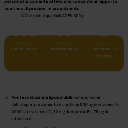
persone fisicamente attive, che consente un apporto
continuo di preziosi micronutrienti.
300
30
1
GRAMMI
PORZIONI
MISURA
confezionato
confezionato
1 porzione = 1
misurino
Fonte di vitamine liposolubili
- una porzione
dell'integratore alimentare contiene 800 µg di vitamina A,
2000 UI di vitamina D, 12 mg di vitamina E e 75 µg di
vitamina K.