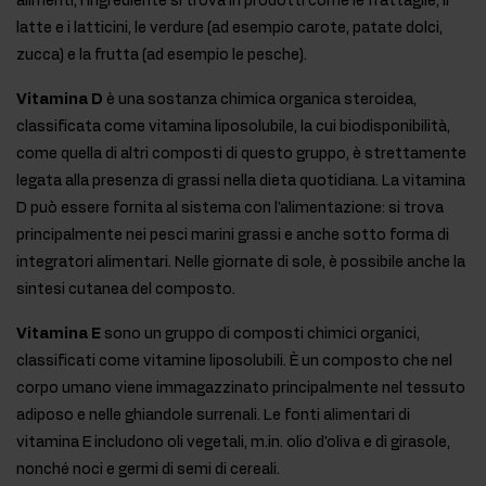
alimenti, l'ingrediente si trova in prodotti come le frattaglie, il
latte e i latticini, le verdure (ad esempio carote, patate dolci,
zucca) e la frutta (ad esempio le pesche).
Vitamina D
è una sostanza chimica organica steroidea,
classificata come vitamina liposolubile, la cui biodisponibilità,
come quella di altri composti di questo gruppo, è strettamente
legata alla presenza di grassi nella dieta quotidiana. La vitamina
D può essere fornita al sistema con l'alimentazione: si trova
principalmente nei pesci marini grassi e anche sotto forma di
integratori alimentari. Nelle giornate di sole, è possibile anche la
sintesi cutanea del composto.
Vitamina E
sono un gruppo di composti chimici organici,
classificati come vitamine liposolubili. È un composto che nel
corpo umano viene immagazzinato principalmente nel tessuto
adiposo e nelle ghiandole surrenali. Le fonti alimentari di
vitamina E includono oli vegetali, m.in. olio d'oliva e di girasole,
nonché noci e germi di semi di cereali.