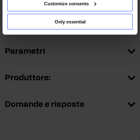
Customize consents
Only essential
Informazioni nutrizionali
Parametri
Produttore:
Domande e risposte