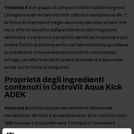
Vitamina K
è un gruppo di composti chimici solubili nei grassi.
L'integratore alimentare OstroVit utilizza il menachinone MK-7,
la forma di vitamina K2 meglio assorbita dal corpo umano, che
ha un effetto benefico sull'assorbimento dell'integratore
alimentare. Il composto è prodotto dai batteri intestinali e può
essere fornito al sistema anche con l'alimentazione quotidiana:
la sostanza si trova ad esempio in prodotti come spinaci,
lattuga, cavolfiori e prodotti a base di cereali ed è disponibile
anche sotto forma di integratori.
Proprietà degli ingredienti
contenuti in OstroVit Aqua Kick
ADEK
Vitamina A
contribuisce al mantenimento del normale
metabolismo del ferro e al mantenimento di un corretto stato
delle mucose e di una pelle sana. Il composto favorisce il
mantenimento di una visione normale, oltre a supportare il