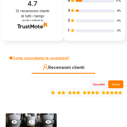
4
17%
4.7
3
12
recensioni clienti
8%
di tutti i tempi
2
raccolte e verificate da
0%
1
0%
Come raccogliamo le recensioni?
Recensioni clienti
Cancella
Cerca