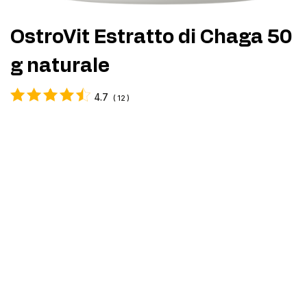
OstroVit Estratto di Chaga 50
g naturale
4.7
(
12
)