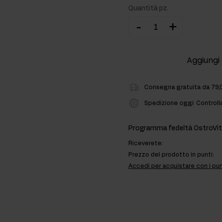
Quantità pz.
ti
-
+
rmonali
Aggiungi 
Consegna gratuita da 79,
Spedizione oggi
Controll
Programma fedeltà OstroVit
Riceverete:
Prezzo del prodotto in punti:
Accedi per acquistare con i pun