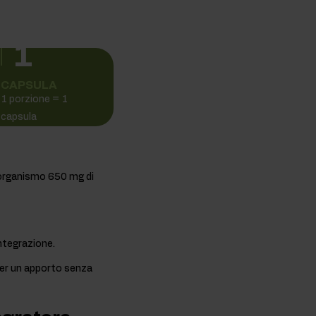
1
CAPSULA
1 porzione = 1
capsula
l'organismo 650 mg di
integrazione.
 per un apporto senza