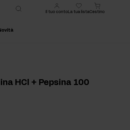
Il tuo conto
La tua lista
Cestino
Novità
onsigliato
Prodotto consigliato
aina HCl + Pepsina 100