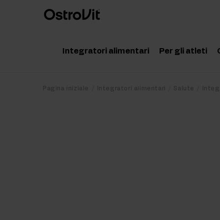
Integratori alimentari
Per gli atleti
Adattogeni
Accessor
Pagina iniziale
Integratori alimentari
Salute
Integ
Vitamine
Aminoaci
Minerali
Creatina
Grassi salutari
Proteine
Dieta e perdita di peso
Pre Work
Detox
Post Wor
Articolazioni e ossa
Integrato