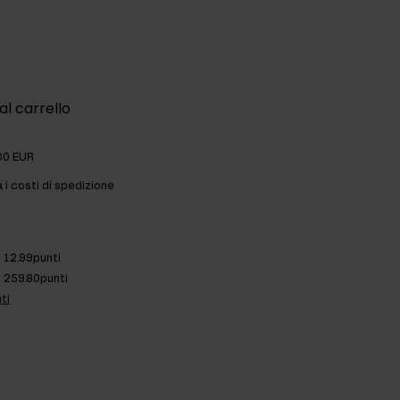
al carrello
00 EUR
a i costi di spedizione
12.99punti
259.80punti
ti