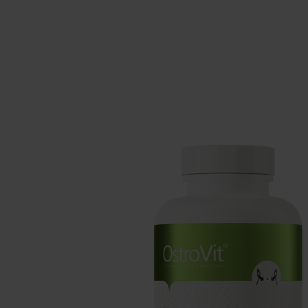
Integratori per il sonno
Carboidra
Salute
Booster o
Integratori per vegani