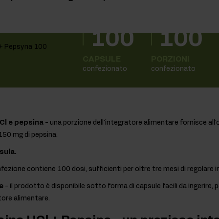
100
100
CAPSULE
PORZIONI
confezionato
confezionato
Cl e pepsina
- una porzione dell'integratore alimentare fornisce al
 150 mg di pepsina.
sula.
nfezione contiene 100 dosi, sufficienti per oltre tre mesi di regolare 
e
- il prodotto è disponibile sotto forma di capsule facili da ingerire,
tore alimentare.