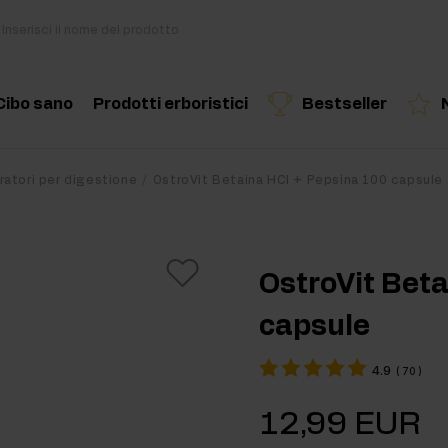
Cibo sano
Prodotti erboristici
Bestseller
i
Cucina e dieta
Erbe ed estratti
Prodotto consigliato
Prodotto consigliato
Prodotto c
ratori per digestione
OstroVit Betaina HCl + Pepsina 100 capsule
di
Snack salutari
Oli essenziali
Burro di Frutta Secca
OstroVit Bet
Bevande
capsule
out
Per vegani
4.9
(
70
)
kout
12,99 EUR
ri per massa muscolare