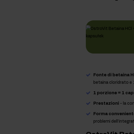
Fonte di betaina H
betaina cloridrato e
1 porzione = 1 cap
Prestazioni
- la co
Forma convenient
problemi dell'integra