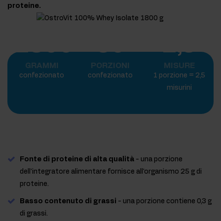
proteine.
1800
60
2,5
GRAMMI
PORZIONI
MISURE
confezionato
confezionato
1 porzione = 2,5
misurini
Fonte di proteine di alta qualità
- una porzione
dell'integratore alimentare fornisce all'organismo 25 g di
proteine.
Basso contenuto di grassi
- una porzione contiene 0,3 g
di grassi.