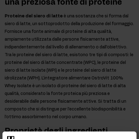
una preziosa fonte di proteine
Proteine del siero di latte
è una sostanza che si forma dal
siero di latte, un sottoprodotto della produzione del formaggio.
Fornisce una fonte animale di proteine di alta qualità,
ampiamente utilizzata dalle persone fisicamente attive,
indipendentemente dal livello di allenamento o dall'obiettivo.
Tra le proteine del siero di latte, esistono tre tipi di composti: le
proteine del siero di latte concentrate (WPC), le proteine del
siero di latte isolate (WPI) e le proteine del siero di latte
idrolizzate (WPH). L'integratore alimentare OstroVit 100%
Whey Isolate è un isolato di proteine del siero di latte di alta
qualità, considerato la fonte proteica più preziosa e
desiderabile dalle persone fisicamente attive. Si tratta di un
composto che si distingue per l'eccellente biodisponibilità e
l'ottimo assorbimento nel corpo umano.
Proprietà degli ingredienti
contenuti in OstroVit 100% Whey