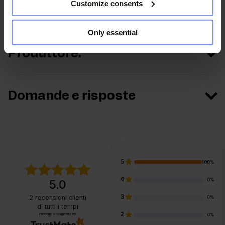
Customize consents
Parametri
Only essential
Produttore:
Domande e risposte
5
100%
4
0%
5.0
3
2
recensioni clienti
0%
di tutti i tempi
2
raccolte e verificate da
0%