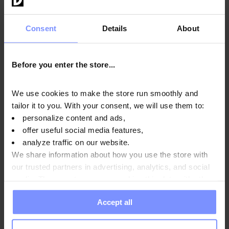
Isolate
Consent
Details
About
OstroVit 100% siero di latte isolato
è un integratore
proteico che contiene proteine isolate del siero di latte. È una
fonte di proteine che contribuisce alla crescita muscolare e al
Before you enter the store...
mantenimento della massa muscolare. Inoltre, le proteine
contribuiscono al mantenimento di ossa sane, rendendole un
We use cookies to make the store run smoothly and
macronutriente prezioso nella dieta quotidiana.
tailor it to you. With your consent, we will use them to:
personalize content and ads,
offer useful social media features,
analyze traffic on our website.
Istruzioni per l'uso
We share information about how you use the store with
our trusted partners in advertising, analytics, and social
media. These partners may combine this data with other
information you have provided to them or that they have
Informazioni nutrizionali
Accept all
collected when you use their services. Do you agree?