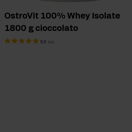
OstroVit 100% Whey Isolate
1800 g cioccolato
5.0
(
2
)