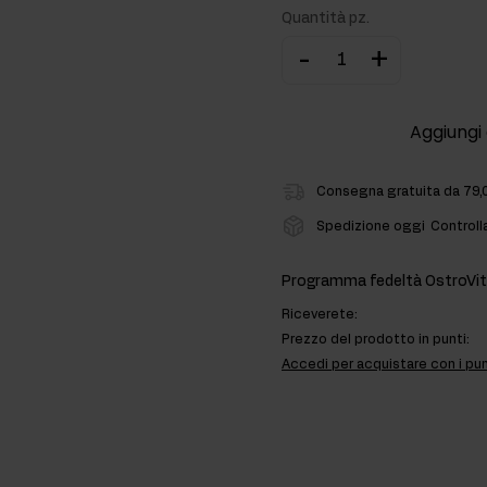
Quantità pz.
ti
-
+
rmonali
Aggiungi 
Consegna gratuita da 79,
Spedizione oggi
Controll
Programma fedeltà OstroVit
Riceverete:
Prezzo del prodotto in punti:
Accedi per acquistare con i pun