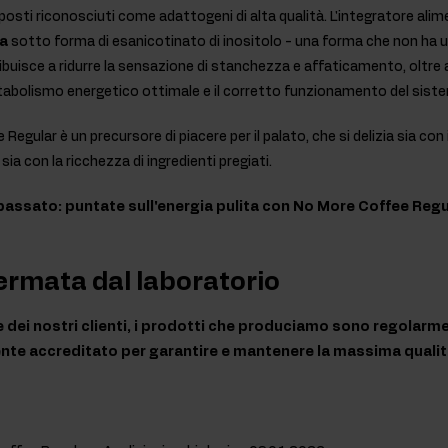
osti riconosciuti come adattogeni di alta qualità. L'integratore alim
na
sotto forma di esanicotinato di inositolo - una forma che non ha un
buisce a ridurre la sensazione di stanchezza e affaticamento, oltre a 
bolismo energetico ottimale e il corretto funzionamento del sist
egular è un precursore di piacere per il palato, che si delizia sia co
 sia con la ricchezza di ingredienti pregiati.
 passato: puntate sull'energia pulita con No More Coffee Regu
ermata dal laboratorio
te dei nostri clienti, i prodotti che produciamo sono regolarme
nte accreditato per garantire e mantenere la massima qualit