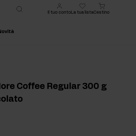
Il tuo conto
La tua lista
Cestino
Novità
onsigliato
Prodotto consigliato
More Coffee Regular 300 g
colato