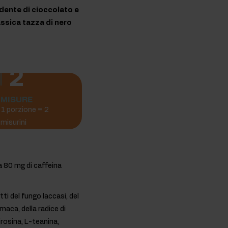
dente di cioccolato e
lassica tazza di nero
2
MISURE
1 porzione = 2
misurini
a 80 mg di caffeina
ti del fungo laccasi, del
maca, della radice di
rosina, L-teanina,