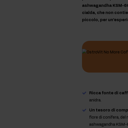
ashwagandha KSM-66. S
cialda, che non contie
piccolo, per un'esper
Ricca fonte di caf
anidra.
Un tesoro di compo
fiore di conifera, de
ashwagandha KSM-66 e