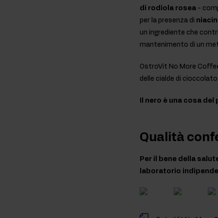
di rodiola rosea
- comp
per la presenza di
niaci
un ingrediente che contri
mantenimento di un meta
OstroVit No More Coffee R
delle cialde di cioccolato
Il nero è una cosa del
Qualità conf
Per il bene della salu
laboratorio indipende