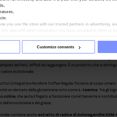
Regular è più di un semplice caffè: è un prodotto di alta qualità che 
ds,
mposto chimico organico appartenente al gruppo degli alcaloidi purin
eatures,
ubilità in acqua, è di grande interesse per gli atleti e per le persone 
ite.
w you use the store with our trusted partners in advertising, an
his data with other information you have provided to them or th
preparato si trovano molti altri preziosi composti ed estratti - il pro
ou agree?
ine gialla, il fiore di conifera, il macis cinese e la spinneretta subcor
Customize consents
bevanda.
 miscela troviamo anche
estratto di radice di maca
, chiamato ginse
altipiani del Perù, difficili da raggiungere. È un prodotto che si distin
 valore nutrizionale.
tutto! L'integratore No More Coffee Regular fornisce al corpo umano
onché un derivato della glutammina noto come
L-teanina
. Tra gli in
osa
colina
, che aiuta il fegato a funzionare correttamente e contrib
dell'omocisteina e dei grassi.
ionale contiene anche
estratto di radice di Ashwagandha KSM