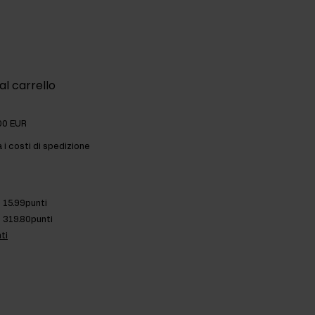
al carrello
00 EUR
a i costi di spedizione
15.99punti
319.80punti
ti