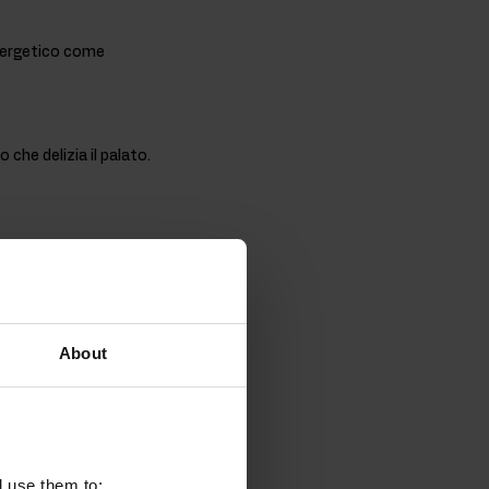
nergetico come
che delizia il palato.
enza problemi del
ativa
About
 come OstroVit No
l use them to: