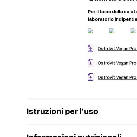
Per il bene della salu
laboratorio indipende
OstroVit Vegan Prot
OstroVit Vegan Prot
OstroVit Vegan Prot
Istruzioni per l'uso