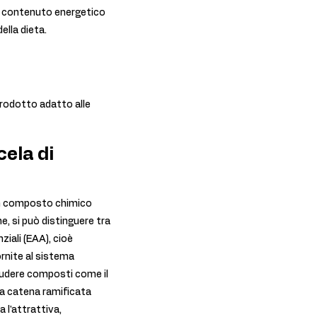
o contenuto energetico
ella dieta.
rodotto adatto alle
ela di
 un composto chimico
e, si può distinguere tra
iali (EAA), cioè
ornite al sistema
cludere composti come il
i a catena ramificata
 l'attrattiva,