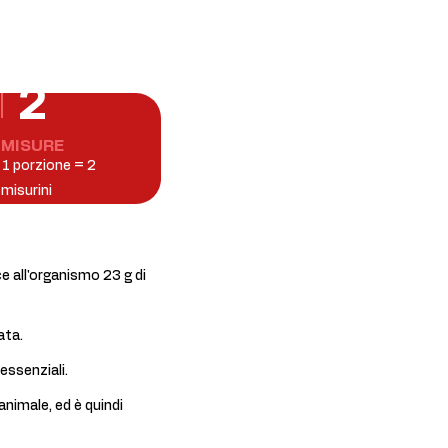
2
MISURE
1 porzione = 2
misurini
e all'organismo 23 g di
ata.
essenziali.
 animale, ed è quindi