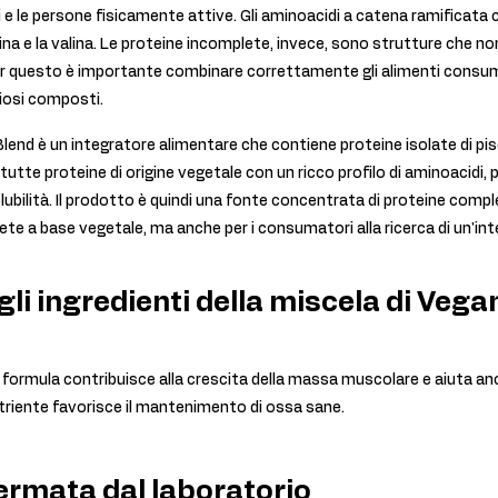
ti e le persone fisicamente attive. Gli aminoacidi a catena ramific
cina e la valina. Le proteine incomplete, invece, sono strutture che n
er questo è importante combinare correttamente gli alimenti consum
ziosi composti.
end è un integratore alimentare che contiene proteine isolate di pisel
tutte proteine di origine vegetale con un ricco profilo di aminoacidi, p
olubilità. Il prodotto è quindi una fonte concentrata di proteine complet
iete a base vegetale, ma anche per i consumatori alla ricerca di un'in
li ingredienti della miscela di Vega
 formula contribuisce alla crescita della massa muscolare e aiuta a
triente favorisce il mantenimento di ossa sane.
ermata dal laboratorio