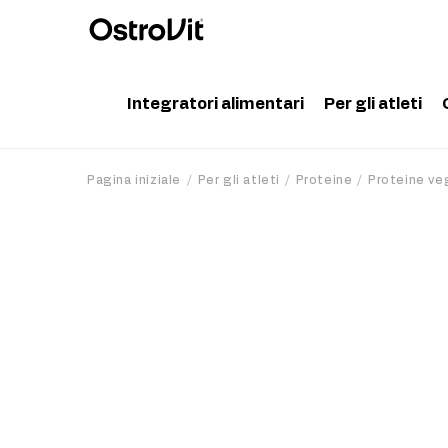
Integratori alimentari
Per gli atleti
Adattogeni
Accessor
Pagina iniziale
Per gli atleti
Proteine
Proteine ve
Vitamine
Aminoaci
Minerali
Creatina
Grassi salutari
Proteine
Dieta e perdita di peso
Pre Work
Detox
Post Wor
Articolazioni e ossa
Integrato