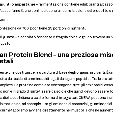
giunti o aspartame
- l'alimentazione contiene edulcoranti a bass
l'acesulfame K, che contribuiscono a ridurre le calorie del prodotto e d
urini
.
onfezione da 700 g contiene 23 porzioni di nutrienti.
di gusto
- cioccolato fondente o fragola dolce: ognuno troverà un p
 gusto.
an Protein Blend - una preziosa misc
etali
iente che costituisce la struttura di base degli organismi viventi. È
o da residui di amminoacidi legati da legami peptidici. Tra le protein
mplete. Le proteine complete contengono tutti gli aminoacidi essenz
 non è in grado di sintetizzare da solo e che quindi devono essere f
 la dieta quotidiana o sotto forma di integratori. Gli EAA possono in
 la metionina, ad esempio. Tra gli aminoacidi essenziali, gli aminoacid
 cui metabolismo avviene direttamente nei muscoli, il che ne aumenta