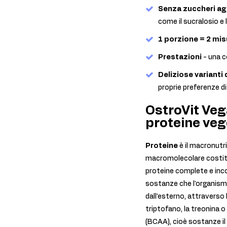
Senza zuccheri ag
come il sucralosio e 
1 porzione = 2 mis
Prestazioni
- una c
Deliziose varianti 
proprie preferenze di
OstroVit Veg
proteine veg
Proteine
è il macronutr
macromolecolare costituit
proteine complete e inco
sostanze che l'organismo
dall'esterno, attraverso
triptofano, la treonina o
(BCAA), cioè sostanze il