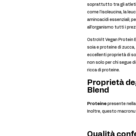
soprattutto tra gli atle
come l'isoleucina, la leu
aminoacidi essenziali; p
all'organismo tutti i pre
OstroVit Vegan Protein Bl
soia e proteine di zucca, 
eccellenti proprietà di s
non solo per chi segue d
ricca di proteine.
Proprietà deg
Blend
Proteine
presente nella
Inoltre, questo macronu
Qualità conf