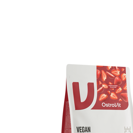
Integratori per il sonno
Carboidra
Salute
Booster o
Integratori per vegani