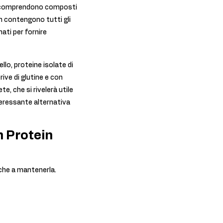
ata comprendono composti
on contengono tutti gli
ati per fornire
lo, proteine isolate di
rive di glutine e con
e, che si rivelerà utile
teressante alternativa
n Protein
nche a mantenerla.