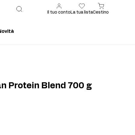
Il tuo conto
La tua lista
Cestino
Novità
onsigliato
Prodotto consigliato
n Protein Blend 700 g