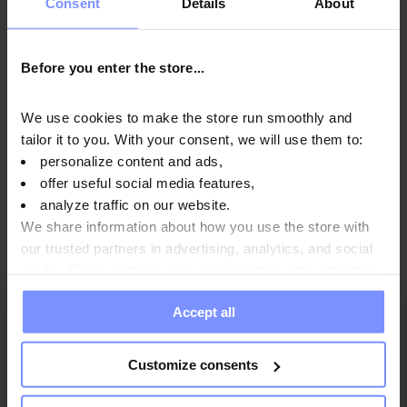
Consent
Details
About
Parametri
Before you enter the store...
We use cookies to make the store run smoothly and
Produttore:
tailor it to you. With your consent, we will use them to:
personalize content and ads,
offer useful social media features,
Domande e risposte
analyze traffic on our website.
We share information about how you use the store with
our trusted partners in advertising, analytics, and social
media. These partners may combine this data with other
information you have provided to them or that they have
Accept all
collected when you use their services. Do you agree?
5
92%
4
8%
4.9
Customize consents
3
13
recensioni clienti
0%
di tutti i tempi