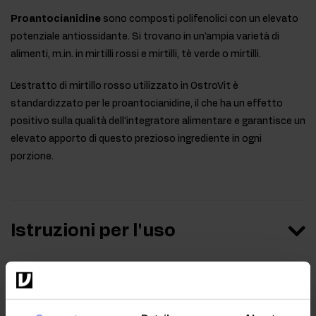
Proantocianidine
sono composti polifenolici con un elevato
potenziale antiossidante. Si trovano in un'ampia varietà di
alimenti, m.in. in mirtilli rossi e mirtilli, tè verde o mirtilli.
L'estratto di mirtillo rosso utilizzato in OstroVit è
standardizzato per le proantocianidine, il che ha un effetto
positivo sulla qualità dell'integratore alimentare e garantisce un
elevato apporto di questo prezioso ingrediente in ogni
porzione.
Istruzioni per l'uso
Informazioni nutrizionali