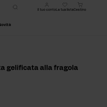
Il tuo conto
La tua lista
Cestino
Novità
onsigliato
Prodotto consigliato
a gelificata alla fragola