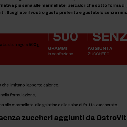
rnativa più sana alle marmellate ipercaloriche sotto forma di 
i. Scegliete il vostro gusto preferito e gustatelo senza rimo
500
SEN
GRAMMI
AGGIUNTA
in confezione
ZUCCHERO
a che limitano l'apporto calorico,
a nella formulazione,
na alle marmellate, alle gelatine e alle salse di frutta zuccherate.
 senza zuccheri aggiunti da OstroVit