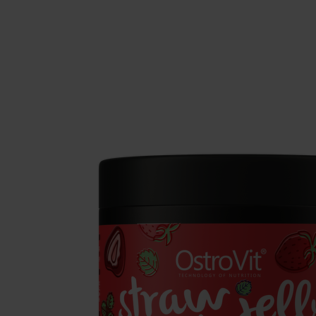
Integratori per il sonno
Carboidra
Salute
Booster o
Integratori per vegani