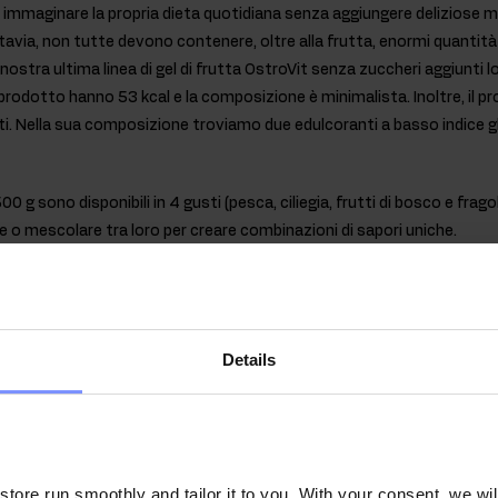
 immaginare la propria dieta quotidiana senza aggiungere deliziose m
ttavia, non tutte devono contenere, oltre alla frutta, enormi quantità
a nostra ultima linea di gel di frutta OstroVit senza zuccheri aggiunti
prodotto hanno 53 kcal e la composizione è minimalista. Inoltre, il 
rati. Nella sua composizione troviamo due edulcoranti a basso indice gl
0 g sono disponibili in 4 gusti (pesca, ciliegia, frutti di bosco e frag
 o mescolare tra loro per creare combinazioni di sapori uniche.
 di OstroVit Fruit in Gel:
DI FRUTTA
- I nostri gel di frutta senza zuccheri aggiunti sono una 
Details
% di frutta nella composizione. Nonostante non contenga zuccheri aggi
100 g della nostra gelatina di ciliegie OstroVit hanno 53 kcal - molto
ura di frutta standard. Potete assaporare il suo gusto senza rimorsi
idotto contenuto calorico.
ore run smoothly and tailor it to you. With your consent, we wil