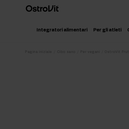
Integratori alimentari
Per gli atleti
Adattogeni
Accessor
Pagina iniziale
Cibo sano
Per vegani
OstroVit Frut
Vitamine
Aminoaci
Minerali
Creatina
Grassi salutari
Proteine
Dieta e perdita di peso
Pre Work
Detox
Post Wor
Articolazioni e ossa
Integrato