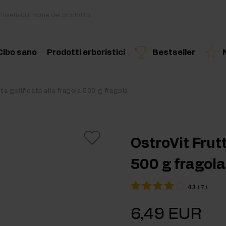
Cibo sano
Prodotti erboristici
Bestseller
i
Cucina e dieta
Erbe ed estratti
Prodotto consigliato
Prodotto consigliato
Prodotto c
ta gelificata alla fragola 500 g fragola
di
Snack salutari
Oli essenziali
Burro di Frutta Secca
OstroVit Frutt
Bevande
500 g fragola
out
Per vegani
4.1
(
7
)
kout
6,49 EUR
ri per massa muscolare