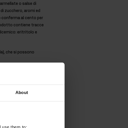
armellate o salse di
 di zucchero, aromi ed
 lo conferma al cento per
prodotto contiene tracce
icemico: eritritolo e
ola), che si possono
vera e propria bomba di
About
unti, il gusto è intenso
 meno di 100 g di
: è adatto a chi è
l use them to: