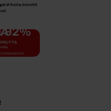
gel di frutta OstroVit
rsi!
ZA
92%
FRUTTA
nella
composizione
!