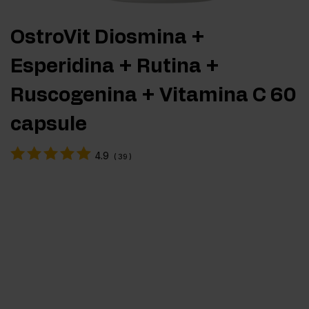
OstroVit Diosmina +
Esperidina + Rutina +
Ruscogenina + Vitamina C 60
capsule
4.9
(
39
)