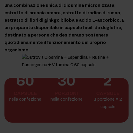
una combinazione unica di diosmina micronizzata,
estratto di arancia amara, estratto di radice di rusco,
estratto di fiori di ginkgo biloba e acido L-ascorbico. È
un preparato disponibile in capsule facili da deglutire,
destinato a persone che desiderano sostenere
quotidianamente il funzionamento del proprio
organismo.
60
30
2
CAPSULE
PORZIONI
CAPSULE
nella confezione
nella confezione
1 porzione = 2
capsule