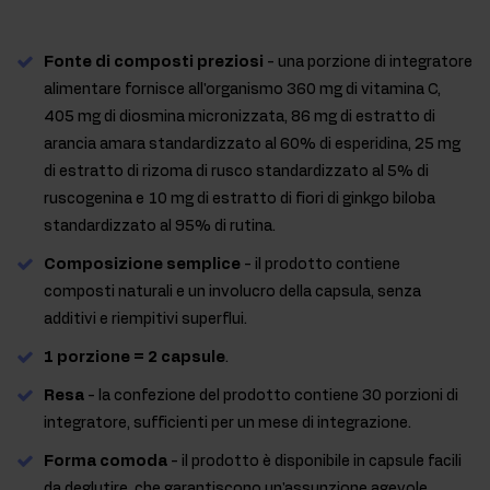
Fonte di composti preziosi
- una porzione di integratore
alimentare fornisce all'organismo 360 mg di vitamina C,
405 mg di diosmina micronizzata, 86 mg di estratto di
arancia amara standardizzato al 60% di esperidina, 25 mg
di estratto di rizoma di rusco standardizzato al 5% di
ruscogenina e 10 mg di estratto di fiori di ginkgo biloba
standardizzato al 95% di rutina.
Composizione semplice
- il prodotto contiene
composti naturali e un involucro della capsula, senza
additivi e riempitivi superflui.
1 porzione = 2 capsule
.
Resa
- la confezione del prodotto contiene 30 porzioni di
integratore, sufficienti per un mese di integrazione.
Forma comoda
- il prodotto è disponibile in capsule facili
da deglutire, che garantiscono un'assunzione agevole