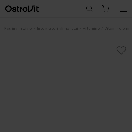
Pagina iniziale
Integratori alimentari
Vitamine
Vitamine e mi