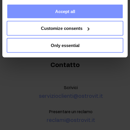
information you have provided to them or that they have
Accept all
collected when you use their services. Do you agree?
Acconsento al trattamento dei dati secondo la
informativa sulla privacy
Customize consents
Only essential
Contatto
Scrivici
servizioclienti@ostrovit.it
Presentare un reclamo
reclami@ostrovit.it