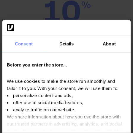
10
%
SCONTO
RIMANI IN FORMA E RISPARMIA!
Consent
Details
About
Iscriviti alla newsletter: ricevi un codice per uno
sconto del 10% e scopri offerte uniche più
Before you enter the store...
velocemente di altri!
* Buono una tantum. Lo sconto non è cumulabile con altre promozioni
We use cookies to make the store run smoothly and
e pacchetti. Valido solo sui prodotti OstroVit ed EthicSport.
tailor it to you. With your consent, we will use them to:
personalize content and ads,
Inserisci il tuo indirizzo email
offer useful social media features,
analyze traffic on our website.
Iscrizione
We share information about how you use the store with
our trusted partners in advertising, analytics, and social
Annulla l'iscrizione
media. These partners may combine this data with other