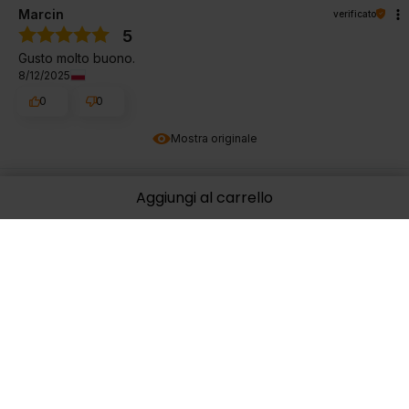
Marcin
verificato
5
Gusto molto buono.
8/12/2025
0
0
Mostra originale
Aggiungi al carrello
Ilze
verificato
4
Il gusto è gradevole e leggero.
8/6/2025
0
0
Mostra originale
Adam
verificato
4