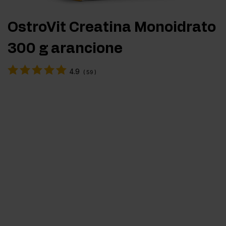
OstroVit Creatina Monoidrato
300 g arancione
4.9
(
59
)