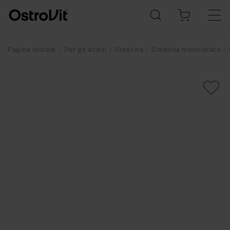
Pagina iniziale
Per gli atleti
Creatina
Creatina monoidrato