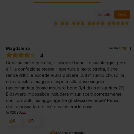
Cancella
Cerca
Magdalena
verificato
4
Creatina molto gustosa, si scioglie bene. Lo svantaggio, però,
è 1. la confezione stessa: l'apertura è molto stretta, il che
rende difficile accedere alla polvere, 2. il misurino chiuso, la
cui capacità è maggiore rispetto alla dose singola
raccomandata (come misurare bene 3/4 di un misuretrice??).
È davvero impossibile includere misuri scelti correttamente
con i prodotti, ma aggiungerne gli stessi ovunque? Penso
che tu possa fare di più e cambierai le cose.
5/1/2026
0
0
Mostra originale