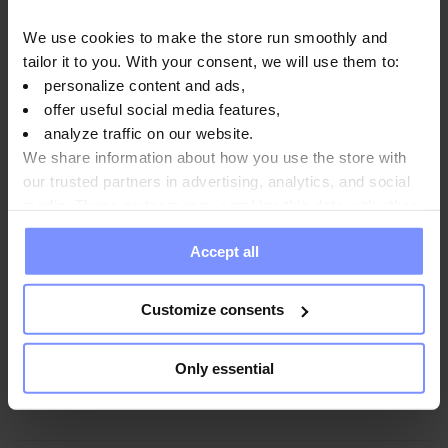
OstroVit Creatina Monoidrato - Analisi microbiologica
We use cookies to make the store run smoothly and
13.04.2024
tailor it to you. With your consent, we will use them to:
personalize content and ads,
offer useful social media features,
analyze traffic on our website.
Istruzioni per l'uso
We share information about how you use the store with
our trusted partners in advertising, analytics, and social
media. These partners may combine this data with other
Informazioni nutrizionali
information you have provided to them or that they have
Accept all
collected when you use their services. Do you agree?
Customize consents
Parametri
Only essential
Produttore: