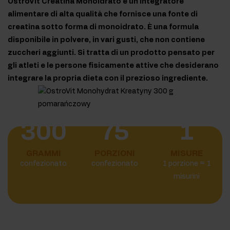
OstroVit Creatina Monoidrato è un integratore
alimentare di alta qualità che fornisce una fonte di
creatina sotto forma di monoidrato. È una formula
disponibile in polvere, in vari gusti, che non contiene
zuccheri aggiunti. Si tratta di un prodotto pensato per
gli atleti e le persone fisicamente attive che desiderano
integrare la propria dieta con il prezioso ingrediente.
300
75
1
GRAMMI
PORZIONI
MISURE
confezionato
confezionato
1 porzione = 1
misurini