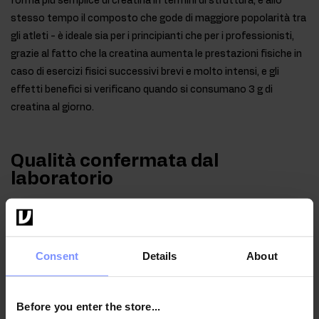
forma più semplice di creatina in termini di struttura, e allo
stesso tempo il composto che gode di maggiore popolarità tra
gli atleti - è ideale sia per i principianti che per i professionisti,
grazie al fatto che la creatina aumenta le prestazioni fisiche in
caso di esercizi fisici successivi brevi e molto intensi, e gli
effetti benefici si verificano quando si consumano 3 g di
creatina al giorno.
Qualità confermata dal
laboratorio
Per il bene della salute dei nostri clienti, i prodotti che
produciamo sono regolarmente testati in un laboratorio
indipendente accreditato per garantire e mantenere la
Consent
Details
About
massima qualità.
Before you enter the store...