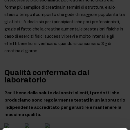
un'eccellente biodisponibilità. La creatina monoidrato è la
forma più semplice di creatina in termini di struttura, e allo
stesso tempo il composto che gode di maggiore popolarità tra
gli atleti - è ideale sia per i principianti che per i professionisti,
grazie al fatto che la creatina aumenta le prestazioni fisiche in
caso di esercizi fisici successivi brevi e molto intensi, e gli
effetti benefici si verificano quando si consumano 3 g di
creatina al giorno.
Qualità confermata dal
laboratorio
Per il bene della salute dei nostri clienti, i prodotti che
produciamo sono regolarmente testati in un laboratorio
indipendente accreditato per garantire e mantenere la
massima qualità.