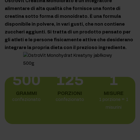
OstroVit Creatina Monoidrato è un integratore
alimentare di alta qualità che fornisce una fonte di
creatina sotto forma di monoidrato. È una formula
disponibile in polvere, in vari gusti, che non contiene
zuccheri aggiunti. Si tratta di un prodotto pensato per
gli atleti e le persone fisicamente attive che desiderano
integrare la propria dieta con il prezioso ingrediente.
500
125
1
GRAMMI
PORZIONI
MISURE
confezionato
confezionato
1 porzione = 1
misurini