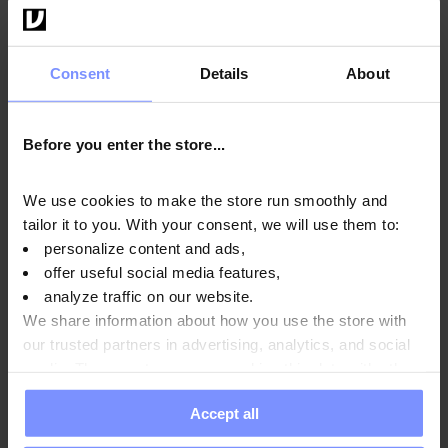
OstroVit Creatina Monoidrato - Analisi microbiologica
23.02.2026
Consent
Details
About
OstroVit Creatina Monoidrato - Analisi del contenuto di
metalli pesanti 10.02.2026
Before you enter the store...
OstroVit Creatina Monoidrato - Analisi microbiologica
22.12.2025
We use cookies to make the store run smoothly and
OstroVit Creatina Monoidrato - Analisi del contenuto di
tailor it to you. With your consent, we will use them to:
metalli pesanti 17.12.2025
personalize content and ads,
offer useful social media features,
OstroVit Creatina Monoidrato - Analisi del contenuto di
analyze traffic on our website.
metalli pesanti 26.08.2025
We share information about how you use the store with
OstroVit Creatina Monoidrato - Analisi microbiologica
our trusted partners in advertising, analytics, and social
13.04.2024
media. These partners may combine this data with other
information you have provided to them or that they have
Accept all
collected when you use their services. Do you agree?