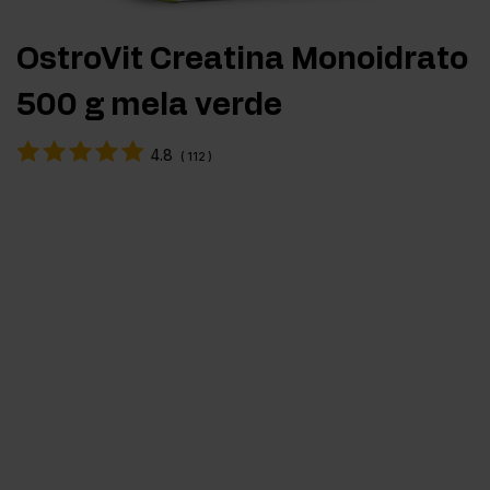
OstroVit Creatina Monoidrato
500 g mela verde
4.8
(
112
)