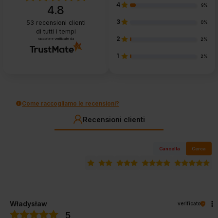
4
9%
4.8
3
53
recensioni clienti
0%
di tutti i tempi
2
raccolte e verificate da
2%
1
2%
Come raccogliamo le recensioni?
Recensioni clienti
Cancella
Cerca
Władysław
verificato
5