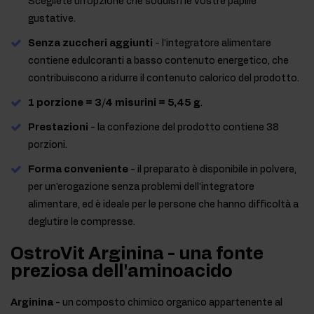
Scegliete un'opzione che soddisfi le vostre papille
gustative.
Senza zuccheri aggiunti
- l'integratore alimentare
contiene edulcoranti a basso contenuto energetico, che
contribuiscono a ridurre il contenuto calorico del prodotto.
1 porzione = 3/4 misurini = 5,45 g
.
Prestazioni
- la confezione del prodotto contiene 38
porzioni.
Forma conveniente
- il preparato è disponibile in polvere,
per un'erogazione senza problemi dell'integratore
alimentare, ed è ideale per le persone che hanno difficoltà a
deglutire le compresse.
OstroVit Arginina - una fonte
preziosa dell'aminoacido
Arginina
- un composto chimico organico appartenente al