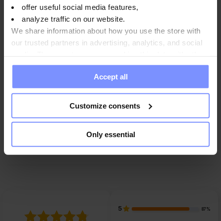
offer useful social media features,
Informazioni nutrizionali
analyze traffic on our website.
We share information about how you use the store with
our trusted partners in advertising, analytics, and social
media. These partners may combine this data with other
Parametri
information you have provided to them or that they have
Accept all
collected when you use their services. Do you agree?
Produttore:
Customize consents
Only essential
Domande e risposte
5
87%