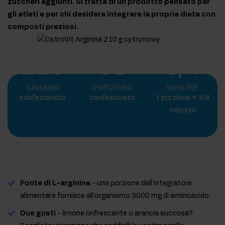
zuccheri aggiunti. Si tratta di un prodotto pensato per
gli atleti e per chi desidera integrare la propria dieta con
composti preziosi.
210
38
3/4
GRAMMI
PORZIONI
MISURE
confezionato
confezionato
1 porzione = 3/4
misurini
Fonte di L-arginina
- una porzione dell'integratore
alimentare fornisce all'organismo 3000 mg di aminoacido.
Due gusti
- limone rinfrescante o arancia succosa?