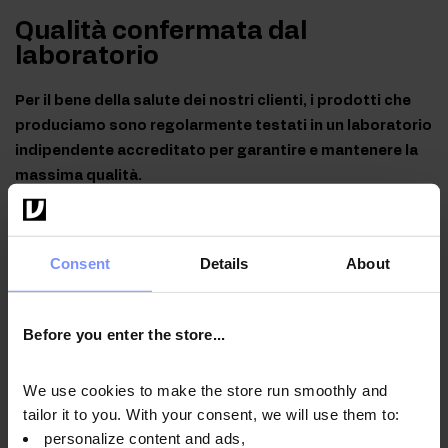
Qualità confermata dal
laboratorio
Per il bene della salute dei nostri clienti, i prodotti che
produciamo sono regolarmente testati in un laboratorio
indipendente accreditato per garantire e mantenere la
massima qualità.
Consent
Details
About
OstroVit Arginina - Analisi del contenuto di metalli pesanti
06.02.2026
Before you enter the store...
We use cookies to make the store run smoothly and
Istruzioni per l'uso
tailor it to you. With your consent, we will use them to:
personalize content and ads,