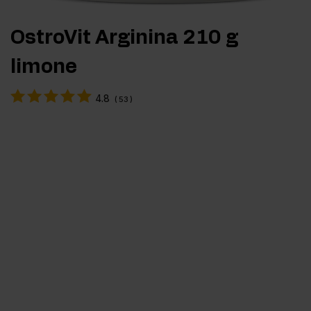
OstroVit Arginina 210 g
limone
4.8
(
53
)