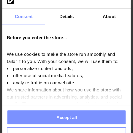
Consent
Details
About
Informazioni nutrizionali
Before you enter the store...
Parametri
We use cookies to make the store run smoothly and
tailor it to you. With your consent, we will use them to:
personalize content and ads,
Produttore:
offer useful social media features,
analyze traffic on our website.
We share information about how you use the store with
Domande e risposte
our trusted partners in advertising, analytics, and social
media. These partners may combine this data with other
information you have provided to them or that they have
Accept all
collected when you use their services. Do you agree?