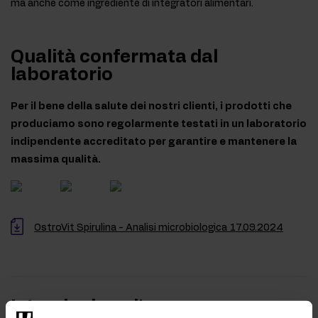
ma anche come ingrediente di integratori alimentari.
Qualità confermata dal
laboratorio
Per il bene della salute dei nostri clienti, i prodotti che
produciamo sono regolarmente testati in un laboratorio
indipendente accreditato per garantire e mantenere la
massima qualità.
OstroVit Spirulina - Analisi microbiologica 17.09.2024
Istruzioni per l'uso