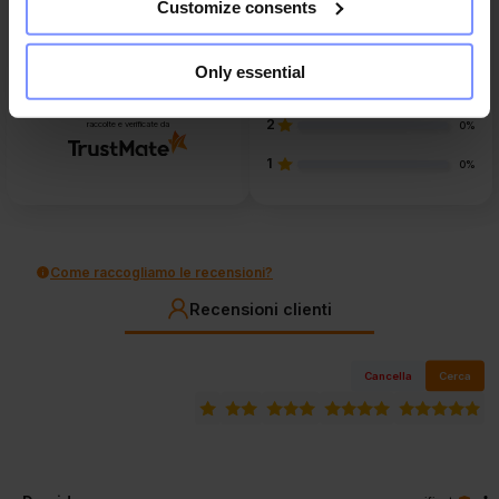
Customize consents
5
92%
4
6%
4.9
Only essential
3
101
recensioni clienti
2%
di tutti i tempi
2
raccolte e verificate da
0%
1
0%
Come raccogliamo le recensioni?
Recensioni clienti
Cancella
Cerca