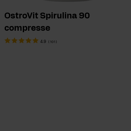
OstroVit Spirulina 90
compresse
4.9
(
101
)