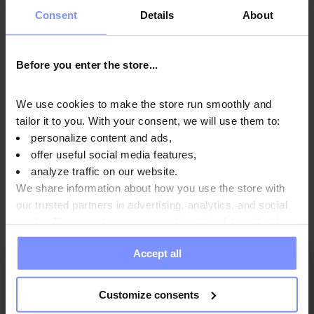
Informazioni nutrizionali
Consent
Details
About
Parametri
Before you enter the store...
We use cookies to make the store run smoothly and
Produttore:
tailor it to you. With your consent, we will use them to:
personalize content and ads,
offer useful social media features,
analyze traffic on our website.
Domande e risposte
We share information about how you use the store with
our trusted partners in advertising, analytics, and social
media. These partners may combine this data with other
information you have provided to them or that they have
Accept all
collected when you use their services. Do you agree?
5
71%
Customize consents
4
14%
4.4