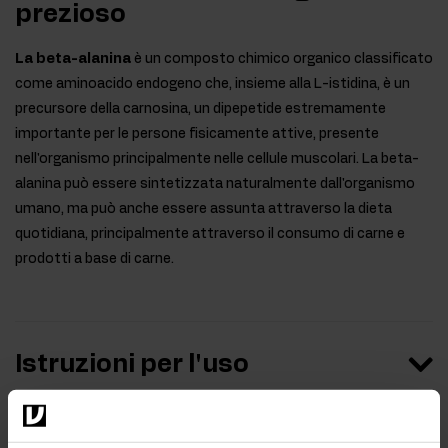
prezioso
La beta-alanina
è un composto chimico organico classificato
come aminoacido endogeno che, insieme alla L-istidina, è un
precursore della carnosina, un dipepetide estremamente
importante per le persone fisicamente attive, presente
nell'organismo principalmente nelle cellule muscolari. La beta-
alanina può essere sintetizzata naturalmente dall'organismo
umano, ma può anche essere assunta attraverso la dieta
quotidiana, principalmente attraverso il consumo di carne e
prodotti a base di carne.
Istruzioni per l'uso