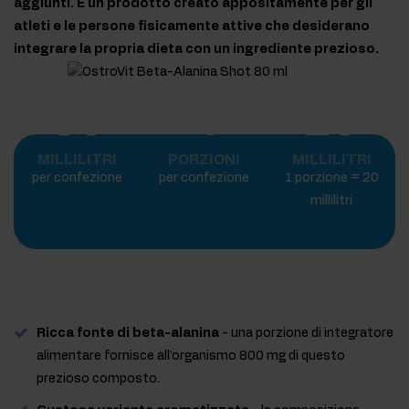
aggiunti. È un prodotto creato appositamente per gli
atleti e le persone fisicamente attive che desiderano
integrare la propria dieta con un ingrediente prezioso.
80
4
20
MILLILITRI
PORZIONI
MILLILITRI
per confezione
per confezione
1 porzione = 20
millilitri
Ricca fonte di beta-alanina
- una porzione di integratore
alimentare fornisce all'organismo 800 mg di questo
prezioso composto.