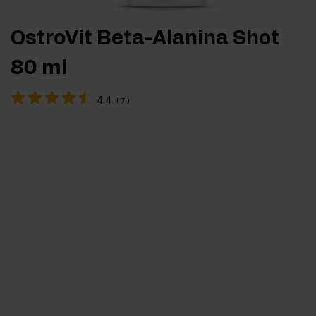
OstroVit Beta-Alanina Shot
80 ml
4.4
(
7
)