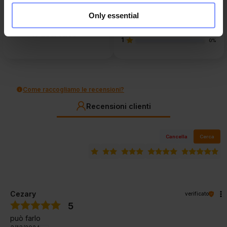
3
7
recensioni clienti
0%
di tutti i tempi
Only essential
2
raccolte e verificate da
14%
1
0%
Come raccogliamo le recensioni?
Recensioni clienti
Cancella
Cerca
Cezary
verificato
5
può farlo