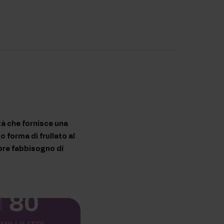
tà che fornisce una
 forma di frullato al
iore fabbisogno di
80