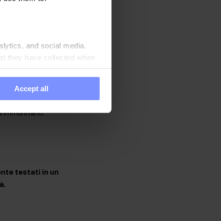
one muscolare. Inoltre,
alytics, and social media.
at they have collected when
 il corretto
n metabolismo ottimale
Accept all
ce la sensazione di
 favorisce il
a immunitario.
nte testati in un
à.