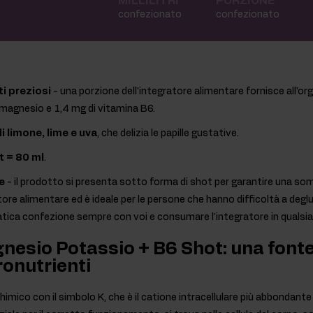
MILLILITRI
PORZIONE
confezionato
confezionato
ti preziosi
- una porzione dell'integratore alimentare fornisce all'o
magnesio e 1,4 mg di vitamina B6.
i limone, lime e uva
, che delizia le papille gustative.
t = 80 ml
.
e
- il prodotto si presenta sotto forma di shot per garantire una s
tore alimentare ed è ideale per le persone che hanno difficoltà a degl
atica confezione sempre con voi e consumare l'integratore in quals
nesio Potassio + B6 Shot: una font
ronutrienti
himico con il simbolo K, che è il catione intracellulare più abbondante