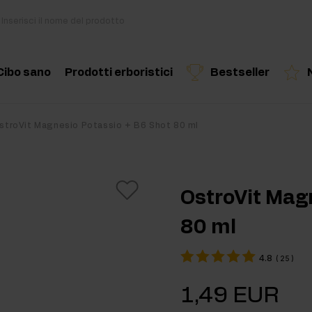
Cibo sano
Prodotti erboristici
Bestseller
i
Cucina e dieta
Erbe ed estratti
Prodotto consigliato
Prodotto consigliato
Prodotto c
stroVit Magnesio Potassio + B6 Shot 80 ml
di
Snack salutari
Oli essenziali
Burro di Frutta Secca
OstroVit Mag
Bevande
80 ml
out
Per vegani
4.8
(
25
)
kout
1,49 EUR
ri per massa muscolare