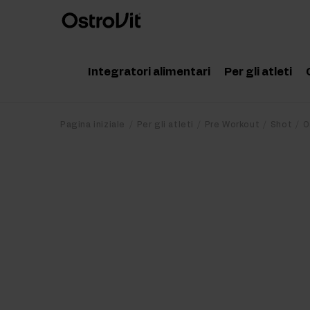
Integratori alimentari
Per gli atleti
Adattogeni
Accessor
Pagina iniziale
Per gli atleti
Pre Workout
Shot
O
Vitamine
Aminoaci
Minerali
Creatina
Grassi salutari
Proteine
Dieta e perdita di peso
Pre Work
Detox
Post Wor
Articolazioni e ossa
Integrato