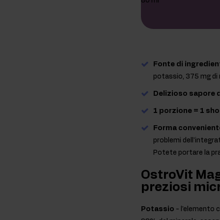
Fonte di ingredien
potassio, 375 mg di 
Delizioso sapore d
1 porzione = 1 sho
Forma convenient
problemi dell'integra
Potete portare la pr
OstroVit Mag
preziosi mic
Potassio
- l'elemento c