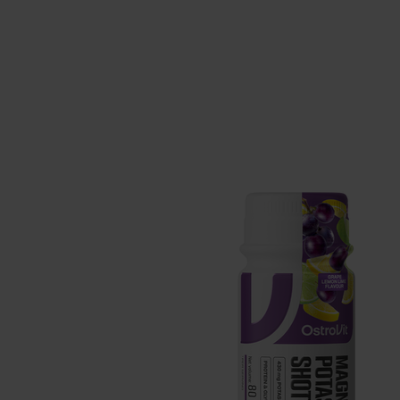
Integratori per il sonno
Carboidra
Salute
Booster o
Integratori per vegani