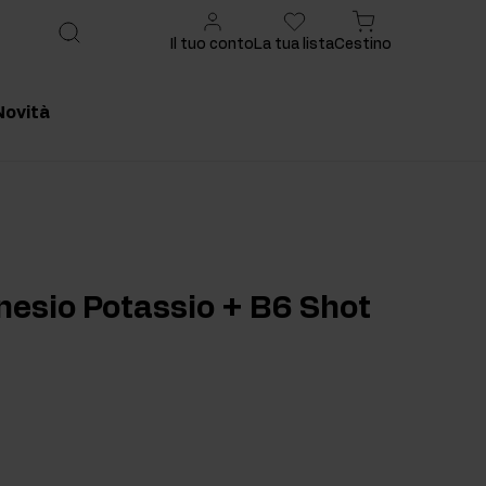
Il tuo conto
La tua lista
Cestino
Novità
onsigliato
Prodotto consigliato
nesio Potassio + B6 Shot