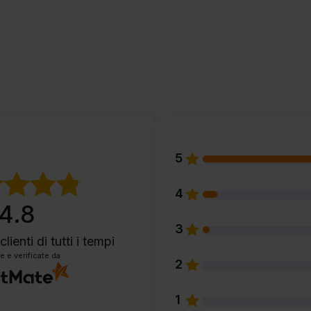
5
4
4.8
3
clienti
di tutti i tempi
e e verificate da
2
1