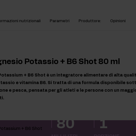
ormazioni nutrizionali
Parametri
Produttore:
Opinioni
nesio Potassio + B6 Shot 80 ml
tassium + B6 Shot è un integratore alimentare di alta quali
assio e vitamina B6. Si tratta di una formula disponibile sotto
mone e pesca, pensata per gli atleti e le persone con un magg
i.
80
1