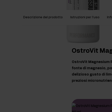
Descrizione del prodotto
Istruzioni per l'uso
Inf
OstroVit Mag
OstroVit Magnesium Po
fonte di magnesio, pot
delizioso gusto di li
preziosi micronutrient