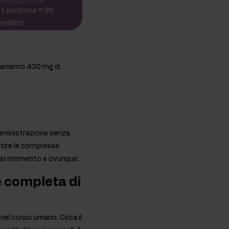
MILLILITRI
1 porzione = 80
millilitri
rganismo 430 mg di
omministrazione senza
utire le compresse.
iasi momento e ovunque.
e completa di
 nel corpo umano. Circa il