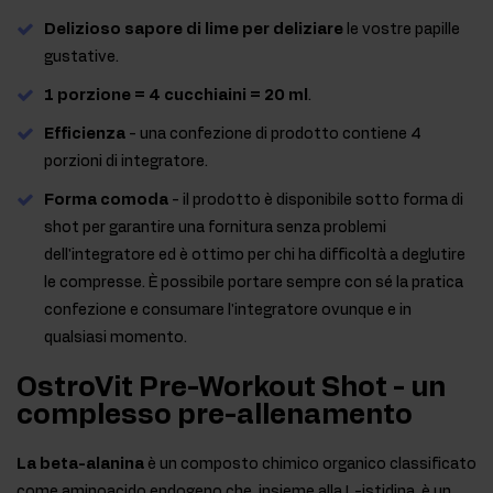
Delizioso sapore di lime per deliziare
le vostre papille
gustative.
1 porzione = 4 cucchiaini = 20 ml
.
Efficienza
- una confezione di prodotto contiene 4
porzioni di integratore.
Forma comoda
- il prodotto è disponibile sotto forma di
shot per garantire una fornitura senza problemi
dell'integratore ed è ottimo per chi ha difficoltà a deglutire
le compresse. È possibile portare sempre con sé la pratica
confezione e consumare l'integratore ovunque e in
qualsiasi momento.
OstroVit Pre-Workout Shot - un
complesso pre-allenamento
La beta-alanina
è un composto chimico organico classificato
come aminoacido endogeno che, insieme alla L-istidina, è un