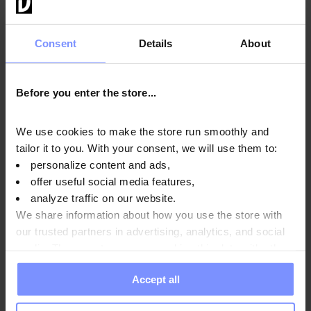
indipendente accreditato per garantire e mantenere la
massima qualità.
Consent
Details
About
Before you enter the store...
OstroVit Pre-Workout Shot - Analisi microbiologica
20.05.2025
We use cookies to make the store run smoothly and
OstroVit Pre-Workout Shot - Analisi del contenuto di
tailor it to you. With your consent, we will use them to:
metalli pesanti 19.05.2025
personalize content and ads,
OstroVit Pre-Workout Shot - Analisi microbiologica
offer useful social media features,
23.01.2025
analyze traffic on our website.
We share information about how you use the store with
OstroVit Pre-Workout Shot - Analisi del contenuto di
our trusted partners in advertising, analytics, and social
metalli pesanti 17.01.2025
media. These partners may combine this data with other
information you have provided to them or that they have
Accept all
collected when you use their services. Do you agree?
Istruzioni per l'uso