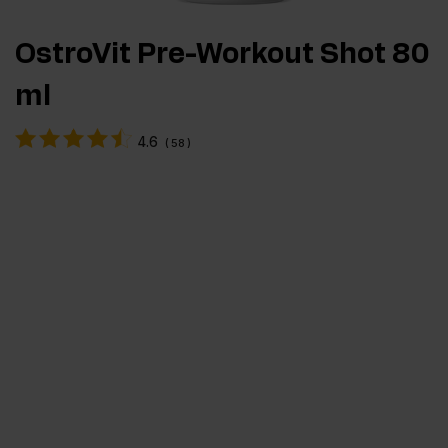
OstroVit Pre-Workout Shot 80
ml
4.6
(
58
)