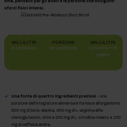
lime, pensato per gli atleti e le persone che svolgono
sforzi fisici intensi.
80
4
20
MILLILITRI
PORZIONI
MILLILITRI
in confezione
per confezione
1 porzione = 20
millilitri
Una fonte di quattro ingredienti preziosi
- una
porzione dell'integratore alimentare fornisce all'organismo
800 mg di beta-alanina, 400 mg di L-arginina alfa-
chetoglutarato, oltre a 200 mg di L-citrullina malato e 100
mg di caffeina anidra.