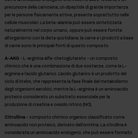
precursore della carnosina, un dipeptide di grande importanza
per le persone fisicamente attive, presente soprattutto nelle
cellule muscolari. La beta-alanina può essere sintetizzata
naturalmente nel corpo umano, oppure può essere fornita
all'organismo con la dieta quotidiana: la carne e i prodotti a base
di carne sono le principali fonti di questo composto.
A-AKG
- L-arginina alfa-chetoglutarato - un composto
chimico che è una combinazione di due sostanze, come la L-
arginina e l'acido glutarico. L'acido glutarico è un prodotto del
ciclo di Krebs, che rappresenta la fase finale del metabolismo
degli organismi aerobici, mentre la L-arginina è un aminoacido
proteico considerato un substrato essenziale per la
produzione di creatina e ossido nitrico (NO).
Citrullina
- composto chimico organico classificato come
aminoacido non proteico, derivato dell'ornitina. La citrullina è
considerata un aminoacido endogeno, che può essere formato