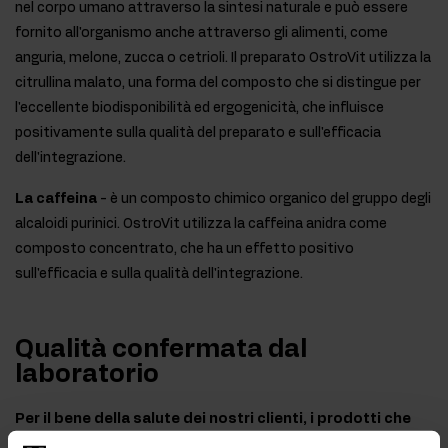
nel corpo umano attraverso la sintesi naturale e può essere
fornito all'organismo anche attraverso gli alimenti, come
anguria, melone, zucca o cetrioli. Il preparato OstroVit utilizza la
citrullina malato, una forma del composto che si distingue per
l'eccellente biodisponibilità ed ergogenicità, che influisce
positivamente sulla qualità del preparato e sull'efficacia
dell'integrazione.
La caffeina
- è un composto chimico organico del gruppo degli
alcaloidi purinici. OstroVit utilizza la caffeina anidra come
composto concentrato, che ha un effetto positivo
sull'efficacia e sulla qualità dell'integrazione.
Qualità confermata dal
laboratorio
Per il bene della salute dei nostri clienti, i prodotti che
produciamo sono regolarmente testati in un laboratorio