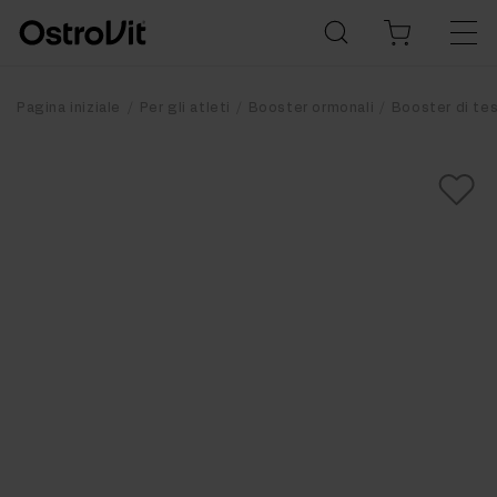
Pagina iniziale
Per gli atleti
Booster ormonali
Booster di te