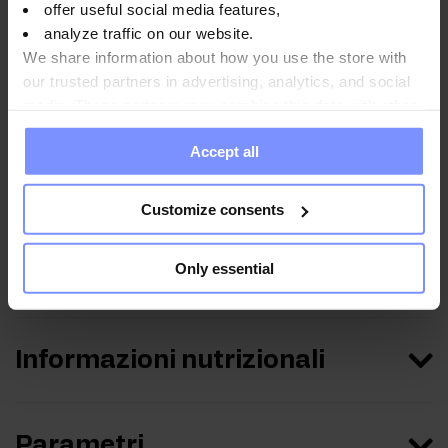
offer useful social media features,
principalmente come ingrediente di integratori alimentari, tra
analyze traffic on our website.
l’altro grazie al suo contenuto di preziose saponine. Nel
We share information about how you use the store with
preparato OstroVit è stato utilizzato un estratto di tribulus
our trusted partners in advertising, analytics, and social
terrestris standardizzato al 90% di saponine, il che influisce
media. These partners may combine this data with other
positivamente sulla qualità dell’integratore e garantisce un
information you have provided to them or that they have
elevato contenuto di questo prezioso ingrediente in ogni
Accept all
collected when you use their services. Do you agree?
porzione del prodotto.
Customize consents
Only essential
Istruzioni per l'uso
Informazioni nutrizionali
Parametri