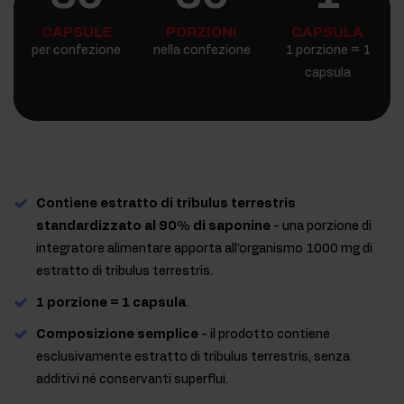
CAPSULE
PORZIONI
CAPSULA
per confezione
nella confezione
1 porzione = 1
capsula
Contiene estratto di tribulus terrestris
standardizzato al 90% di saponine
- una porzione di
integratore alimentare apporta all’organismo 1000 mg di
estratto di tribulus terrestris.
1 porzione = 1 capsula
.
Composizione semplice
- il prodotto contiene
esclusivamente estratto di tribulus terrestris, senza
additivi né conservanti superflui.