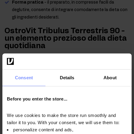
Forma pratica
- il preparato, in compresse facili da
deglutire, consente di integrare comodamente la dieta con
gli ingredienti desiderati.
OstroVit Tribulus Terrestris 90 -
un elemento prezioso della dieta
quotidiana
Il Tribulus terrestris è una pianta annuale appartenente alla
famiglia delle Polygonaceae, che cresce principalmente su
terreni sabbiosi. È presente in natura nella regione del
Consent
Details
About
Mediterraneo, sebbene si trovi anche, tra l’altro, in Cina, in
Sudamerica e in Australia. La pianta si distingue per le foglie
bipennate, simili a quelle delle felci, e per il portamento
Before you enter the store...
strisciante. Può raggiungere i 60 cm di altezza. Il Tribulus
terrestris è una pianta termofila e, durante il periodo di fioritura,
We use cookies to make the store run smoothly and
si ricopre di fiori di un giallo intenso.
tailor it to you. With your consent, we will use them to:
personalize content and ads,
Attualmente il tribulus terrestris viene utilizzato