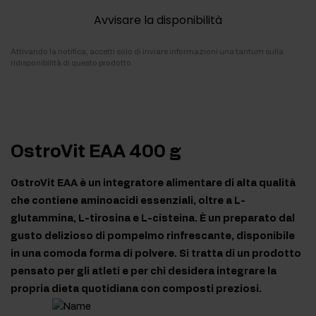
Avvisare la disponibilità
Attivando la notifica, accetti solo di inviare informazioni una tantum sulla
ridisponibilità di questo prodotto.
OstroVit EAA 400 g
OstroVit EAA è un integratore alimentare di alta qualità
che contiene aminoacidi essenziali, oltre a L-
glutammina, L-tirosina e L-cisteina. È un preparato dal
gusto delizioso di pompelmo rinfrescante, disponibile
in una comoda forma di polvere. Si tratta di un prodotto
pensato per gli atleti e per chi desidera integrare la
propria dieta quotidiana con composti preziosi.