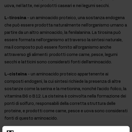
uova, nel latte, nei prodotti caseari e nei legumi secchi.
L-tirosina
- un aminoacido proteico, una sostanza endogena
che può essere prodotta naturalmente nell'organismo umano a
partire da un altro aminoacido, la fenilalanina. La tirosina può
essere formata nell'organismo attraverso la sintesi naturale,
ma il composto può essere fornito all'organismo anche
attraverso gli alimenti: prodotti come carne, pesce, legumi
secchi e latticini sono considerati fonti dell'aminoacido.
L-cisteina
- un aminoacido proteico appartenente ai
composti endogeni, la cui sintesi richiede la presenza di altre
sostanze come la serina e la metionina, nonché l'acido folico, la
vitamina B6 o B12. La cisteina è coinvolta nella formazione dei
ponti di solfuro, responsabili della corretta struttura delle
proteine, e prodotti come carne, pesce e uova sono considerati
fonti di questo aminoacido.