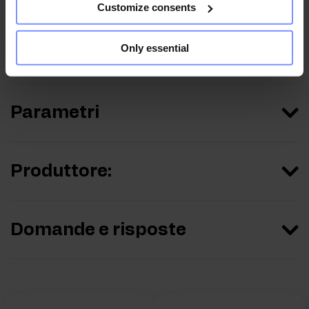
Customize consents
Only essential
Informazioni nutrizionali
Parametri
Produttore:
Domande e risposte