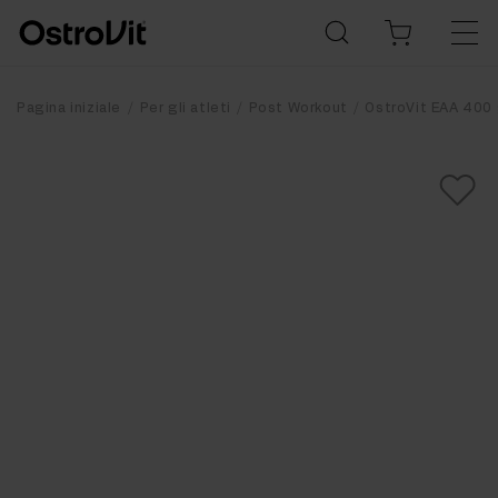
Pagina iniziale
Per gli atleti
Post Workout
OstroVit EAA 400