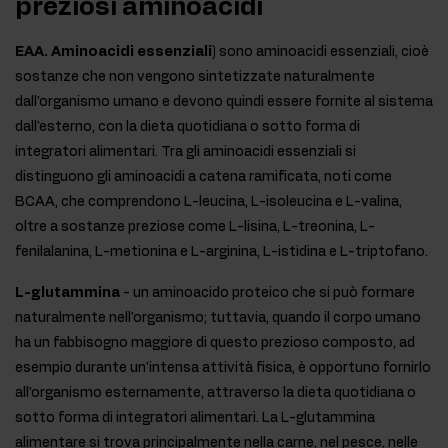
preziosi aminoacidi
EAA. Aminoacidi essenziali)
sono aminoacidi essenziali, cioè
sostanze che non vengono sintetizzate naturalmente
dall'organismo umano e devono quindi essere fornite al sistema
dall'esterno, con la dieta quotidiana o sotto forma di
integratori alimentari. Tra gli aminoacidi essenziali si
distinguono gli aminoacidi a catena ramificata, noti come
BCAA, che comprendono L-leucina, L-isoleucina e L-valina,
oltre a sostanze preziose come L-lisina, L-treonina, L-
fenilalanina, L-metionina e L-arginina, L-istidina e L-triptofano.
L-glutammina
- un aminoacido proteico che si può formare
naturalmente nell'organismo; tuttavia, quando il corpo umano
ha un fabbisogno maggiore di questo prezioso composto, ad
esempio durante un'intensa attività fisica, è opportuno fornirlo
all'organismo esternamente, attraverso la dieta quotidiana o
sotto forma di integratori alimentari. La L-glutammina
alimentare si trova principalmente nella carne, nel pesce, nelle