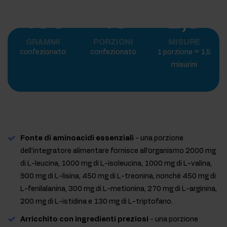
400
40
1,5
GRAMMI
PORZIONI
MISURE
confezionato
confezionato
1 porzione = 1,5
misurini
Fonte di aminoacidi essenziali
- una porzione
dell'integratore alimentare fornisce all'organismo 2000 mg
di L-leucina, 1000 mg di L-isoleucina, 1000 mg di L-valina,
900 mg di L-lisina, 450 mg di L-treonina, nonché 450 mg di
L-fenilalanina, 300 mg di L-metionina, 270 mg di L-arginina,
200 mg di L-istidina e 130 mg di L-triptofano.
Arricchito con ingredienti preziosi
- una porzione