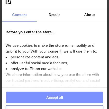
Qualità confermata dal
laboratorio
Consent
Details
About
Per il bene della salute dei nostri clienti, i prodotti che
produciamo sono regolarmente testati in un laboratorio
Before you enter the store...
indipendente accreditato per garantire e mantenere la
massima qualità.
We use cookies to make the store run smoothly and
tailor it to you. With your consent, we will use them to:
personalize content and ads,
offer useful social media features,
OstroVit EAA - Analisi microbiologica 22.07.2025
analyze traffic on our website.
We share information about how you use the store with
OstroVit EAA - Analisi del contenuto di metalli pesanti
our trusted partners in advertising, analytics, and social
22.04.2024
media. These partners may combine this data with other
information you have provided to them or that they have
Accept all
collected when you use their services. Do you agree?
Istruzioni per l'uso