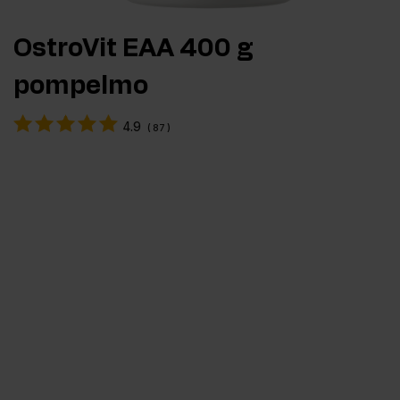
OstroVit EAA 400 g
pompelmo
4.9
(
87
)