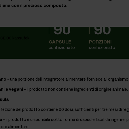
diana con il prezioso composto.
90
90
CAPSULE
PORZIONI
confezionato
confezionato
ano
- una porzione dell'integratore alimentare fornisce all'organism
ni e vegani
- il prodotto non contiene ingredienti di origine animale.
sula
.
nfezione del prodotto contiene 90 dosi, sufficienti per tre mesi di reg
e
- il prodotto è disponibile sotto forma di capsule facili da ingerire,
tore alimentare.