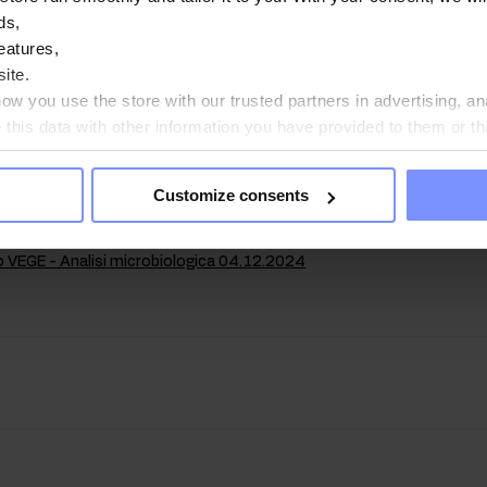
nte accreditato per garantire e mantenere la massima qualit
ds,
eatures,
ite.
w you use the store with our trusted partners in advertising, an
o VEGE - Analisi microbiologica 20.04.2026
his data with other information you have provided to them or th
ou agree?
 VEGE - Analisi del contenuto di metalli pesanti 20.04.2026
Customize consents
 VEGE - Analisi microbiologica 03.03.2025
o VEGE - Analisi microbiologica 04.12.2024