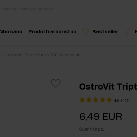
Cibo sano
Prodotti erboristici
Bestseller
i
Cucina e dieta
Erbe ed estratti
Prodotto consigliato
Prodotto consigliato
Prodotto c
o
OstroVit Triptofano VEGE 90 capsule
di
Snack salutari
Oli essenziali
Burro di Frutta Secca
OstroVit Tri
Bevande
4.9
(
109
)
out
Per vegani
6,49 EUR
kout
Quantità pz.
ri per massa muscolare