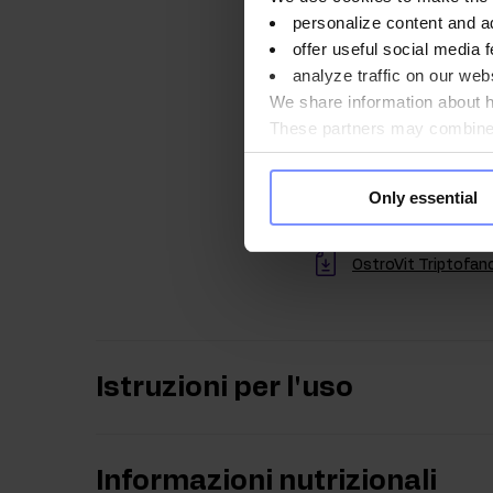
laboratorio indipende
personalize content and a
offer useful social media f
analyze traffic on our webs
We share information about ho
OstroVit Triptofan
These partners may combine t
you use their services. Do y
OstroVit Triptofano
Only essential
OstroVit Triptofano
OstroVit Triptofan
Istruzioni per l'uso
Informazioni nutrizionali