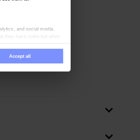
à.
alytics, and social media.
at they have collected when
Accept all