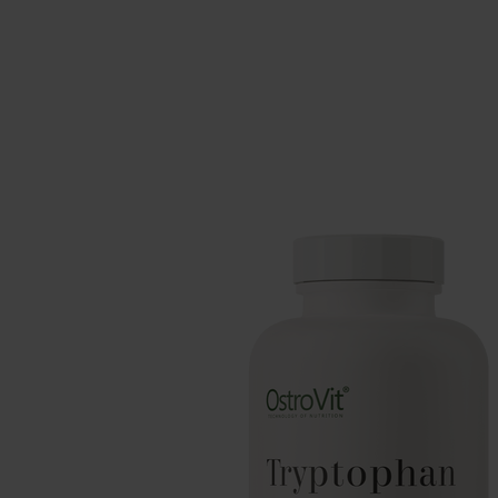
Integratori per il sonno
Carboidra
Salute
Booster o
Integratori per vegani