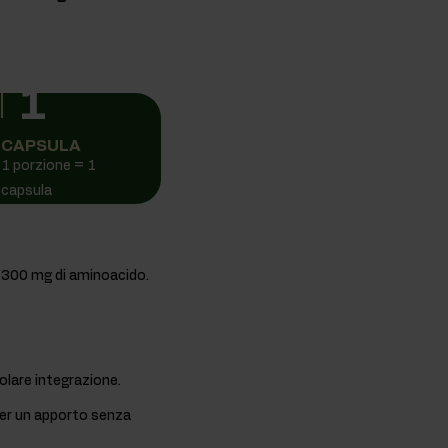
1
CAPSULA
1 porzione = 1
capsula
o 300 mg di aminoacido.
olare integrazione.
 per un apporto senza