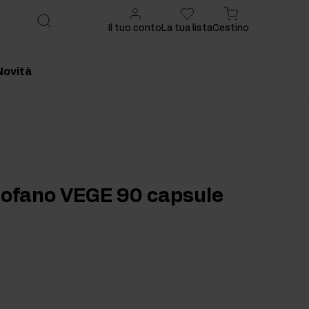
Il tuo conto
La tua lista
Cestino
Novità
onsigliato
Prodotto consigliato
ptofano VEGE 90 capsule