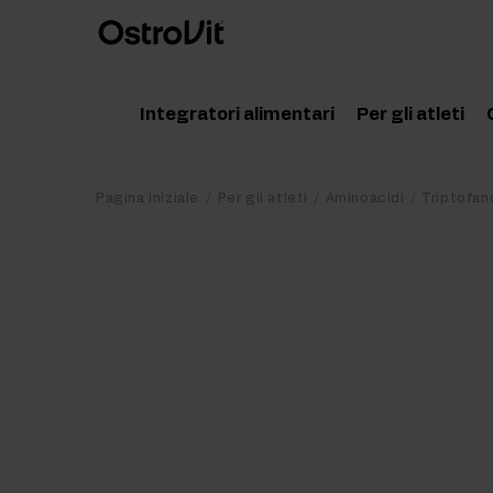
Integratori alimentari
Per gli atleti
Adattogeni
Accessor
Pagina iniziale
Per gli atleti
Aminoacidi
Triptofan
Vitamine
Aminoaci
Minerali
Creatina
Grassi salutari
Proteine
Dieta e perdita di peso
Pre Work
Detox
Post Wor
Articolazioni e ossa
Integrato