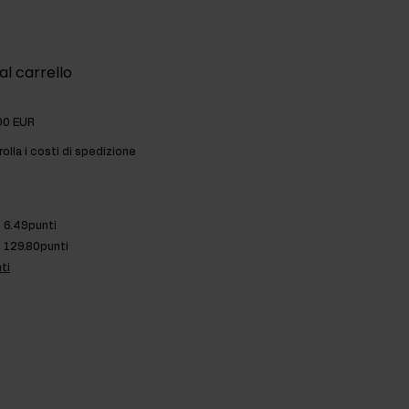
al carrello
00 EUR
olla i costi di spedizione
6.49punti
129.80punti
ti