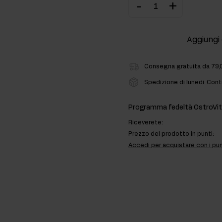
-
+
ti
Aggiungi 
rmonali
Consegna gratuita da 79,
Spedizione di lunedi
Contr
Programma fedeltà OstroVit
Riceverete:
Prezzo del prodotto in punti:
Accedi per acquistare con i pun