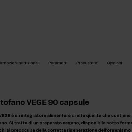
ormazioni nutrizionali
Parametri
Produttore:
Opinioni
ptofano VEGE 90 capsule
EGE è un integratore alimentare di alta qualità che contiene 
o. Si tratta di un preparato vegano, disponibile sotto forma 
chi si preoccupa della corretta rigenerazione dell'organismo 