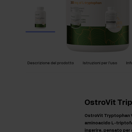
Descrizione del prodotto
Istruzioni per l'uso
Inf
OstroVit Tri
OstroVit Tryptophan V
aminoacido L-triptofan
ingerire, pensato per 