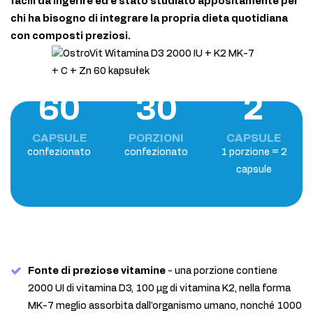
facili da ingerire ed è stato studiato appositamente per
chi ha bisogno di integrare la propria dieta quotidiana
con composti preziosi.
60
30
2
CAPSULE
PORZIONI
CAPSULE
confezionato
confezionato
1 porzione = 2
capsule
Fonte di preziose vitamine
- una porzione contiene
2000 UI di vitamina D3, 100 µg di vitamina K2, nella forma
MK-7 meglio assorbita dall'organismo umano, nonché 1000