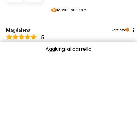
Mostra originale
Magdalena
verificato
5
Mi raccomando, ottima qualità del prodotto
Aggiungi al carrello
12/27/2024
0
0
Mostra originale
Natalia
verificato
5
Ottimo prodotto
12/16/2024
0
0
Mostra originale