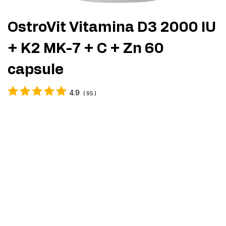
OstroVit Vitamina D3 2000 IU
+ K2 MK-7 + C + Zn 60
capsule
4.9
(
95
)