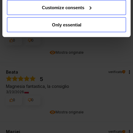
Customize consents
Vadász
verificato
5
Only essential
Nagyon jó termék
4/29/2026
0
0
Mostra originale
Beata
verificato
5
Magnesia fantastica, la consiglio
3/23/2026
0
0
Mostra originale
Maciej
verificato