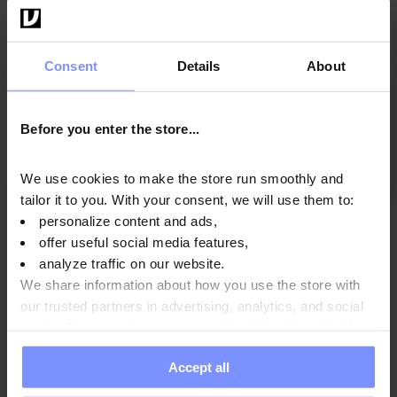
5
90%
Consent
Details
About
4
10%
4.9
3
29
recensioni clienti
0%
di tutti i tempi
Before you enter the store...
2
raccolte e verificate da
0%
1
0%
We use cookies to make the store run smoothly and
tailor it to you. With your consent, we will use them to:
personalize content and ads,
offer useful social media features,
Come raccogliamo le recensioni?
analyze traffic on our website.
Recensioni clienti
We share information about how you use the store with
our trusted partners in advertising, analytics, and social
media. These partners may combine this data with other
Cancella
Cerca
information you have provided to them or that they have
Accept all
collected when you use their services. Do you agree?