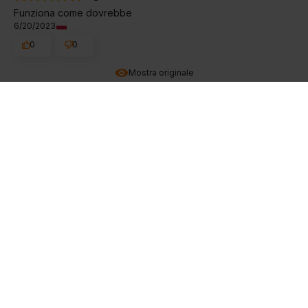
Funziona come dovrebbe
6/20/2023
0
0
Mostra originale
Róża
verificato
5
COMPRO REGOLARMENTE, SONO MOLTO SODDISFATTO
5/20/2023
0
0
Mostra originale
GRACJAN
verificato
5
Funziona bene per esercizi su una barra e parallele.
Consigliato