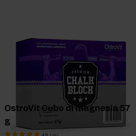
OstroVit Cubo di magnesia 57
g
4.9
(
29
)