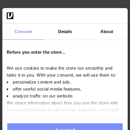
Istruzioni per l'uso
Consent
Details
About
Informazioni nutrizionali
Before you enter the store...
We use cookies to make the store run smoothly and
Parametri
tailor it to you. With your consent, we will use them to:
personalize content and ads,
offer useful social media features,
analyze traffic on our website.
Produttore:
We share information about how you use the store with
our trusted partners in advertising, analytics, and social
media. These partners may combine this data with other
Domande e risposte
information you have provided to them or that they have
Accept all