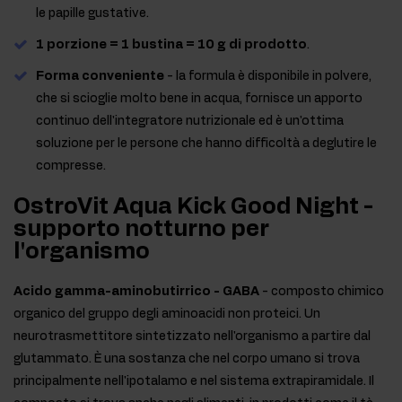
le papille gustative.
1 porzione = 1 bustina = 10 g di prodotto
.
Forma conveniente
- la formula è disponibile in polvere,
che si scioglie molto bene in acqua, fornisce un apporto
continuo dell'integratore nutrizionale ed è un'ottima
soluzione per le persone che hanno difficoltà a deglutire le
compresse.
OstroVit Aqua Kick Good Night -
supporto notturno per
l'organismo
Acido gamma-aminobutirrico - GABA
- composto chimico
organico del gruppo degli aminoacidi non proteici. Un
neurotrasmettitore sintetizzato nell'organismo a partire dal
glutammato. È una sostanza che nel corpo umano si trova
principalmente nell'ipotalamo e nel sistema extrapiramidale. Il