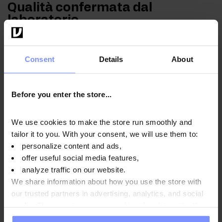
Qualità confermata dal
laboratorio
Per il bene della salute dei nostri clienti, i prodotti che
produciamo sono regolarmente testati in un laboratorio
Consent
Details
About
indipendente accreditato per garantire e mantenere la
massima qualità.
Before you enter the store...
We use cookies to make the store run smoothly and
OstroVit Aqua Kick Good Night - Analisi microbiologica
tailor it to you. With your consent, we will use them to:
26.02.2026
personalize content and ads,
OstroVit Aqua Kick Good Night - Analisi del contenuto di
offer useful social media features,
metalli pesanti 24.02.2026
analyze traffic on our website.
We share information about how you use the store with
OstroVit Aqua Kick Good Night - Analisi microbiologica
our trusted partners in advertising, analytics, and social
22.11.2024
media. These partners may combine this data with other
OstroVit Aqua Kick Good Night - Analisi microbiologica
information you have provided to them or that they have