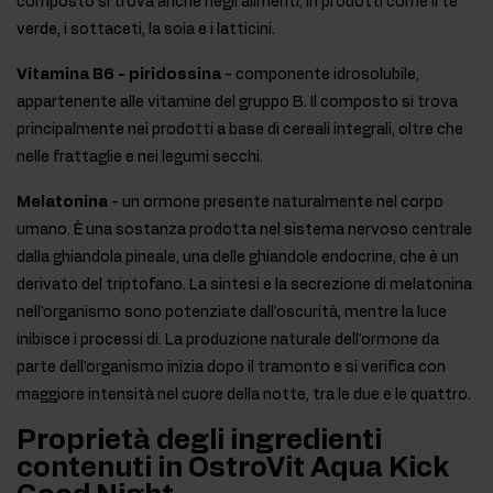
composto si trova anche negli alimenti, in prodotti come il tè
verde, i sottaceti, la soia e i latticini.
Vitamina B6 - piridossina
- componente idrosolubile,
appartenente alle vitamine del gruppo B. Il composto si trova
principalmente nei prodotti a base di cereali integrali, oltre che
nelle frattaglie e nei legumi secchi.
Melatonina
- un ormone presente naturalmente nel corpo
umano. È una sostanza prodotta nel sistema nervoso centrale
dalla ghiandola pineale, una delle ghiandole endocrine, che è un
derivato del triptofano. La sintesi e la secrezione di melatonina
nell'organismo sono potenziate dall'oscurità, mentre la luce
inibisce i processi di. La produzione naturale dell'ormone da
parte dell'organismo inizia dopo il tramonto e si verifica con
maggiore intensità nel cuore della notte, tra le due e le quattro.
Proprietà degli ingredienti
contenuti in OstroVit Aqua Kick