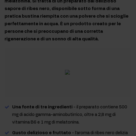
melatonina. Si tratta di un preparato dal delizioso
sapore di ribes nero, disponibile sotto forma di una
pratica bustina riempita con una polvere che si scioglie
perfettamente in acqua. È un prodotto creato per le
persone che si preoccupano di una corretta
rigenerazione e di un sonno di alta qualità.
Una fonte di tre ingredienti
- il preparato contiene 500
mg di acido gamma-aminobutirrico, oltre a 2,8 mg di
vitamina B6 e 1 mg di melatonina.
Gusto delizioso e fruttato
- l'aroma di ribes nero delizia