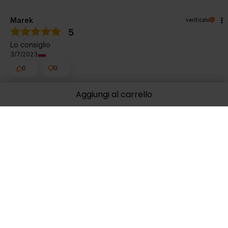
Marek
verificato
5
Lo consiglio
3/7/2023
0
0
Mostra originale
Aggiungi al carrello
Bartosz
verificato
5
Va bene
2/27/2023
0
0
Mostra originale
Tomaz
verificato