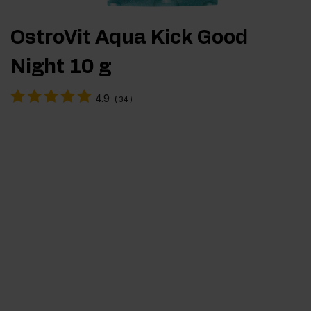
OstroVit Aqua Kick Good
Night 10 g
4.9
(
34
)