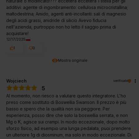
naturale o modificato!??? eccetera eccetera 1 stella per gli
additivi: agente di ingombramento: cellulosa microcristallina;
maltodestrina; Amido, agenti anti-incollanti: sali di magnesio
degli acidi grassi, anidride di silicio Avevo fiducia
nell'azienda, purtroppo non ho letto il saggio prima di
acquistare!
12/17/2025
1
0
Mostra originale
Wojciech
verificato
5
Al momento, non riesco a valutare questo integratore. L'ho
preso come sostituto di Boswellia Swanson. Il prezzo è più
basso e spero che la qualità non sia peggiore. Per
esperienza, posso dire che solo la boswellia serrata, e non
Mg o K, agisce sui crampi. In modo eccezionale, dopo molto
sforzo fisico, ad esempio una lunga pedalata, puoi prendere
un ulteriore 1g di diosminum, ma solo in modo eccezionale. Di