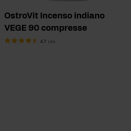
OstroVit Incenso indiano
VEGE 90 compresse
4.7
(
31
)