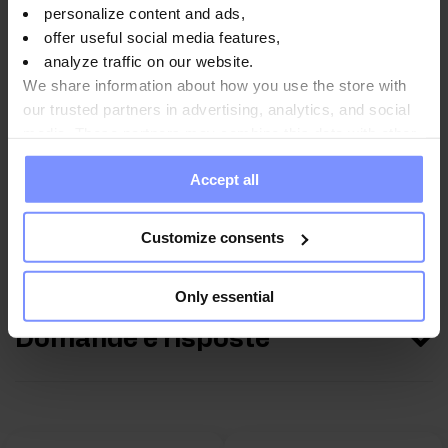
personalize content and ads,
offer useful social media features,
analyze traffic on our website.
Informazioni nutrizionali
We share information about how you use the store with
our trusted partners in advertising, analytics, and social
media. These partners may combine this data with other
information you have provided to them or that they have
Parametri
Accept all
collected when you use their services. Do you agree?
Customize consents
Produttore:
Only essential
Domande e risposte