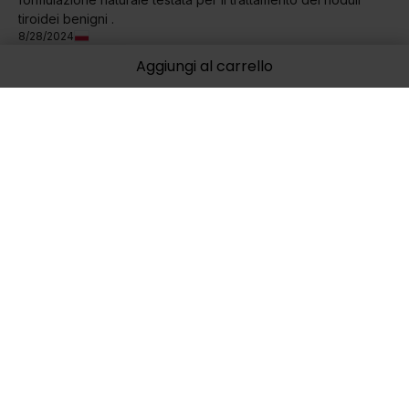
tiroidei benigni .
8/28/2024
0
0
Aggiungi al carrello
Mostra originale
Artur
verificato
5
RACCOMANDO !
6/15/2022
0
0
Mostra originale
Ewa
verificato
5
Ok. Qualità molto buona
5/24/2022