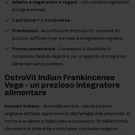
Adatto a vegetariani e vegani
- non contiene ingredienti
di origine animale.
1 porzione = 1 compressa
.
Prestazioni
- la confezione del prodotto contiene 90
porzioni, sufficienti per tre mesi di integrazione regolare.
Forma conveniente
- il preparato è disponibile in
compresse facili da deglutire, per un apporto di integratori
alimentari senza problemi.
OstroVit Indian Frankincense
Vege - un prezioso integratore
alimentare
Incenso indiano
- Boswellia serrata - pianta perenne
originaria dell'India, appartenente alla famiglia delle plasmodie. Si
tratta di un albero a foglia caduca conosciuto fin dall'antichità,
che cresce in zone aride e montuose, con basse esigenze