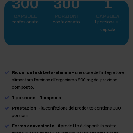
300
300
1
CAPSULE
PORZIONI
CAPSULA
confezionato
confezionato
1 porzione = 1
capsula
Ricca fonte di beta-alanina
- una dose dell'integratore
alimentare fornisce all'organismo 800 mg del prezioso
composto.
1 porzione = 1 capsula
.
Prestazioni
- la confezione del prodotto contiene 300
porzioni.
Forma conveniente
- il prodotto è disponibile sotto