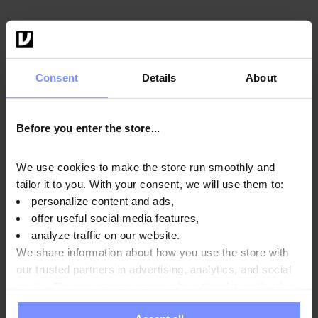
Istruzioni per l'uso
Consent
Details
About
Informazioni nutrizionali
Before you enter the store...
We use cookies to make the store run smoothly and
Parametri
tailor it to you. With your consent, we will use them to:
personalize content and ads,
offer useful social media features,
analyze traffic on our website.
Produttore:
We share information about how you use the store with
our trusted partners in advertising, analytics, and social
media. These partners may combine this data with other
information you have provided to them or that they have
Domande e risposte