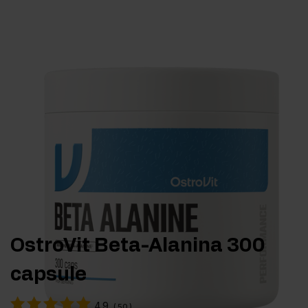
OstroVit Beta-Alanina 300
capsule
4.9
(
50
)