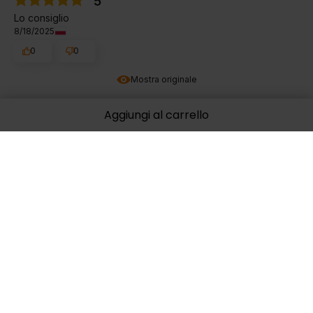
5
Lo consiglio
8/18/2025
0
0
Mostra originale
Aggiungi al carrello
Paweł
verificato
5
🔥🔥🔥
6/16/2025
0
0
Mostra originale
Wiktor
verificato
5
Bomba
2/6/2025