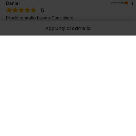
Daniel
verificato
5
Prodotto molto buono Consigliato
11/26/2025
Aggiungi al carrello
0
0
Mostra originale
Mariusz
verificato
5
Non sento ancora gli effetti, ma il corpo prende le dosi senza
problemi. Ho appena iniziato il trattamento.
10/14/2025
0
0
Mostra originale
Anna
verificato