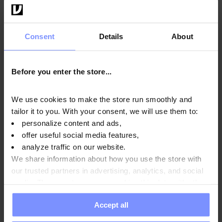
Istruzioni per l'uso
Consent
Details
About
Informazioni nutrizionali
Before you enter the store...
Parametri
We use cookies to make the store run smoothly and
tailor it to you. With your consent, we will use them to:
personalize content and ads,
offer useful social media features,
Produttore:
analyze traffic on our website.
We share information about how you use the store with
our trusted partners in advertising, analytics, and social
Domande e risposte
media. These partners may combine this data with other
information you have provided to them or that they have
Accept all
collected when you use their services. Do you agree?