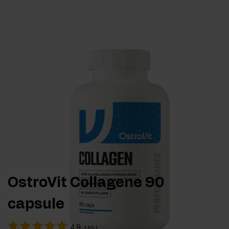
OstroVit Collagene 90
capsule
4.9
(
65
)