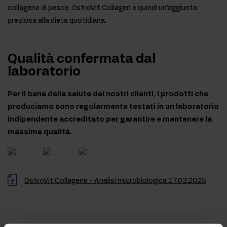
collagene di pesce. OstroVit Collagen è quindi un'aggiunta
preziosa alla dieta quotidiana.
Qualità confermata dal
laboratorio
Per il bene della salute dei nostri clienti, i prodotti che
produciamo sono regolarmente testati in un laboratorio
indipendente accreditato per garantire e mantenere la
massima qualità.
OstroVit Collagene - Analisi microbiologica 17.03.2025