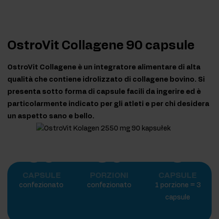
OstroVit Collagene 90 capsule
OstroVit Collagene è un integratore alimentare di alta
qualità che contiene idrolizzato di collagene bovino. Si
presenta sotto forma di capsule facili da ingerire ed è
particolarmente indicato per gli atleti e per chi desidera
un aspetto sano e bello.
90
30
3
CAPSULE
PORZIONI
CAPSULE
confezionato
confezionato
1 porzione = 3
capsule