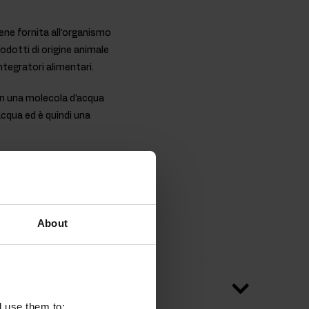
ne fornita all'organismo
rodotti di origine animale
ntegratori alimentari.
on una molecola d'acqua
acqua ed è quindi una
tesso tempo, il composto
nisti creatina aumenta le
fico quando si consumano
About
l use them to: