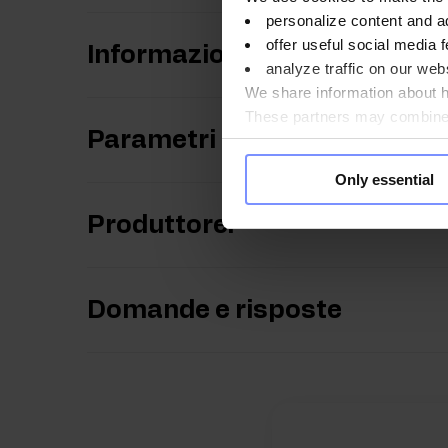
personalize content and a
offer useful social media f
Informazioni nutrizionali
analyze traffic on our webs
We share information about ho
These partners may combine t
Parametri
you use their services. Do y
Only essential
Produttore:
Domande e risposte