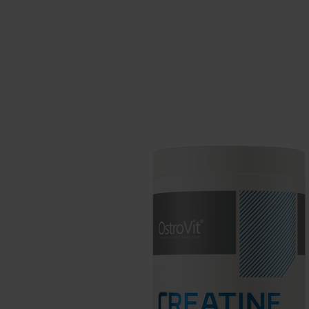
Integratori per il sonno
Carboidra
Salute
Booster o
Integratori per vegani