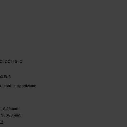
al carrello
00 EUR
a i costi di spedizione
18.49punti
369.80punti
ti