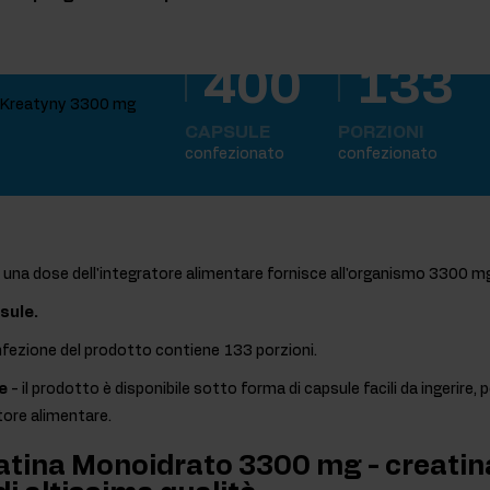
400
133
CAPSULE
PORZIONI
confezionato
confezionato
 una dose dell'integratore alimentare fornisce all'organismo 3300 m
sule.
nfezione del prodotto contiene 133 porzioni.
e
- il prodotto è disponibile sotto forma di capsule facili da ingerire,
tore alimentare.
atina Monoidrato 3300 mg - creatin