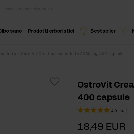
Cibo sano
Prodotti erboristici
Bestseller
i
Cucina e dieta
Erbe ed estratti
Prodotto consigliato
Prodotto consigliato
Prodotto c
noidrato
OstroVit Creatina monoidrato 3300 mg 400 capsule
di
Snack salutari
Oli essenziali
Burro di Frutta Secca
OstroVit Cre
Bevande
400 capsule
out
Per vegani
4.9
(
146
)
kout
18,49 EUR
ri per massa muscolare