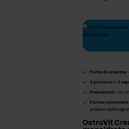
Fonte di creatina
-
1 porzione = 3 cap
Prestazioni
- la co
Forma convenient
problemi dell'integra
OstroVit Cre