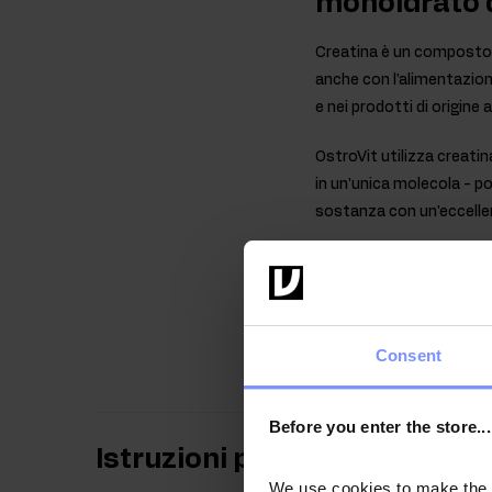
monoidrato d
Creatina è un composto 
anche con l'alimentazione
e nei prodotti di origine
OstroVit utilizza creati
in un'unica molecola - po
sostanza con un'eccellen
Creatina monoidrato
che gode di maggiore popol
prestazioni fisiche in c
3 g di creatina al giorno.
Consent
Before you enter the store...
Istruzioni per l'uso
We use cookies to make the st