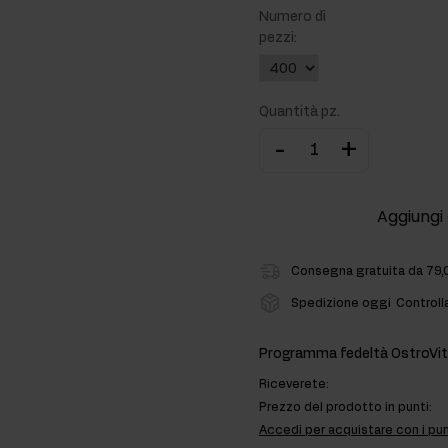
Numero di
ti
pezzi:
rmonali
Quantità pz.
-
+
Aggiungi 
Consegna gratuita da 79,
Spedizione oggi
Controll
Programma fedeltà OstroVit
Riceverete:
Prezzo del prodotto in punti:
Accedi per acquistare con i pun