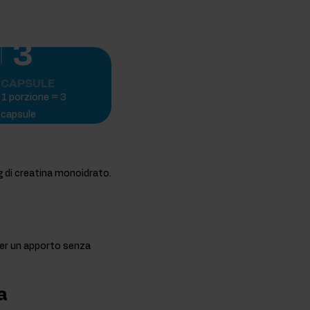
3
CAPSULE
1 porzione = 3
capsule
g di creatina monoidrato.
 per un apporto senza
a