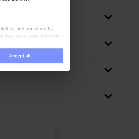
alytics, and social media.
at they have collected when
Accept all