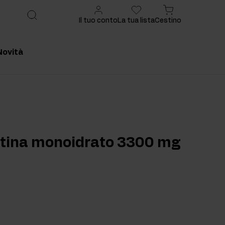
Il tuo conto
La tua lista
Cestino
Novità
onsigliato
Prodotto consigliato
atina monoidrato 3300 mg