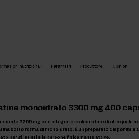
ormazioni nutrizionali
Parametri
Produttore:
Opinioni
eatina monoidrato 3300 mg 400 cap
oidrato 3300 mg è un integratore alimentare di alta qualità 
atina sotto forma di monoidrato. È un preparato disponibile 
sato per gli atleti e le persone fisicamente attive.