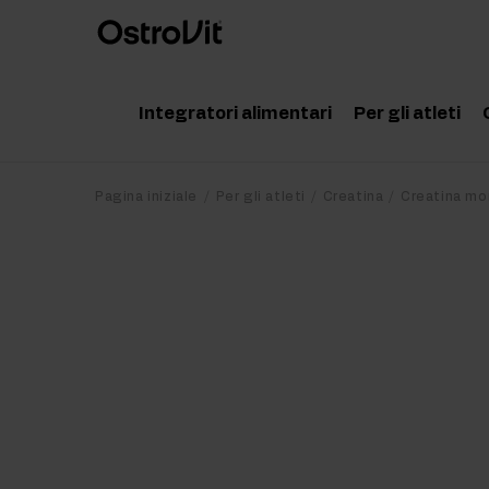
Integratori alimentari
Per gli atleti
Adattogeni
Accessor
Pagina iniziale
Per gli atleti
Creatina
Creatina mo
Vitamine
Aminoaci
Minerali
Creatina
Grassi salutari
Proteine
Dieta e perdita di peso
Pre Work
Detox
Post Wor
Articolazioni e ossa
Integrato