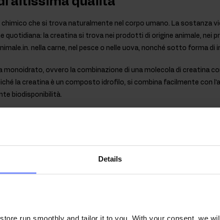
i altissima qualità
chimico che si trova naturalmente nel corpo umano. La sostanza vie
 quotidiana: la creatina si trova nei prodotti di origine animale, nei p
 animale.in. nella carne, nel pesce o nelle uova, nonché sotto forma di i
na monoidrato, ovvero la combinazione di una molecola di creatina c
iché la creatina è un composto idrofilo, si combina facilmente con l'
te biodisponibilità.
è, in termini di struttura, la forma più semplice di creatina e, allo s
arità tra gli atleti: è ideale sia per i principianti che per i professio
aso di esercizi successivi brevi e molto intensi, con un effetto bene
Details
ore run smoothly and tailor it to you. With your consent, we wil