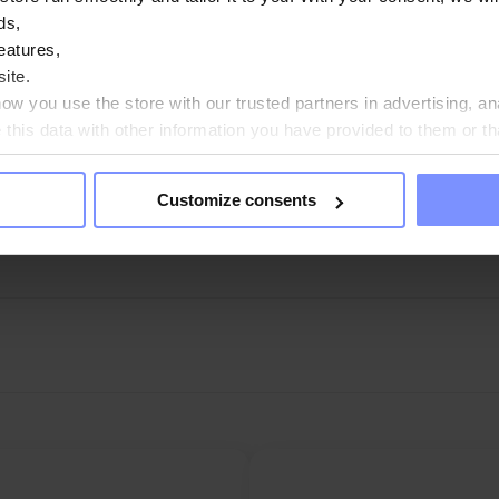
ds,
eatures,
ite.
w you use the store with our trusted partners in advertising, an
his data with other information you have provided to them or th
ou agree?
Customize consents