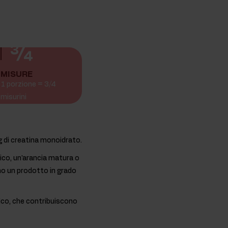
¾
MISURE
1 porzione = 3/4
misurini
g di creatina monoidrato.
ico, un'arancia matura o
nno un prodotto in grado
ico, che contribuiscono