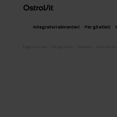
Integratori alimentari
Per gli atleti
Adattogeni
Accessor
Pagina iniziale
Per gli atleti
Creatina
Creatina mo
Vitamine
Aminoaci
Minerali
Creatina
Grassi salutari
Proteine
Dieta e perdita di peso
Pre Work
Detox
Post Wor
Articolazioni e ossa
Integrato