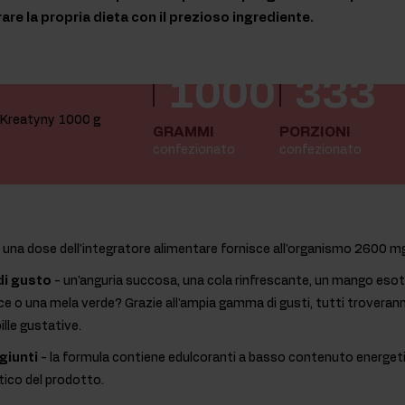
re la propria dieta con il prezioso ingrediente.
1000
333
GRAMMI
PORZIONI
confezionato
confezionato
 una dose dell'integratore alimentare fornisce all'organismo 2600 m
di gusto
- un'anguria succosa, una cola rinfrescante, un mango esot
olce o una mela verde? Grazie all'ampia gamma di gusti, tutti trovera
pille gustative.
giunti
- la formula contiene edulcoranti a basso contenuto energet
ico del prodotto.