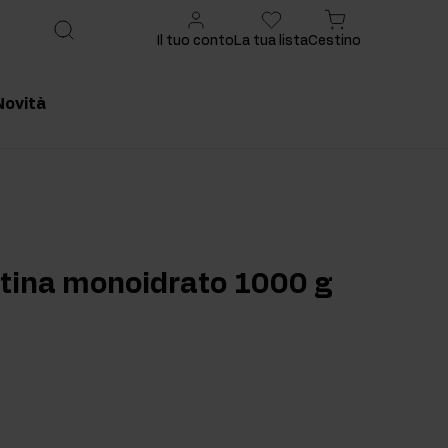
Il tuo conto
La tua lista
Cestino
Novità
onsigliato
Prodotto consigliato
atina monoidrato 1000 g