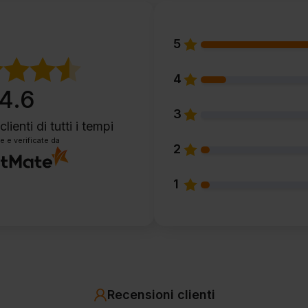
5
4
4.6
3
clienti
di tutti i tempi
e e verificate da
2
1
Recensioni clienti