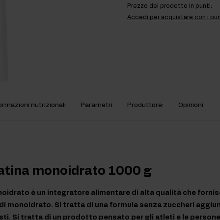
Prezzo del prodotto in punti:
Accedi per acquistare con i pun
ormazioni nutrizionali
Parametri
Produttore:
Opinioni
eatina monoidrato 1000 g
idrato è un integratore alimentare di alta qualità che fornis
i monoidrato. Si tratta di una formula senza zuccheri aggiunt
sti. Si tratta di un prodotto pensato per gli atleti e le person