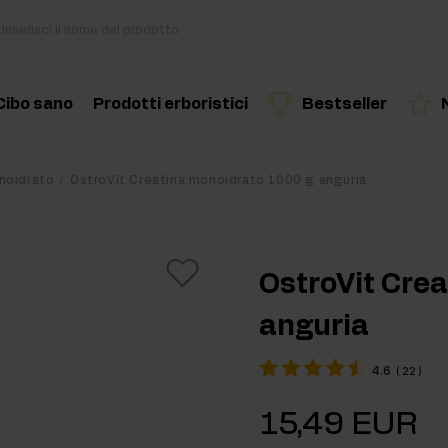
Cibo sano
Prodotti erboristici
Bestseller
i
Cucina e dieta
Erbe ed estratti
Prodotto consigliato
Prodotto consigliato
Prodotto c
noidrato
OstroVit Creatina monoidrato 1000 g anguria
di
Snack salutari
Oli essenziali
Burro di Frutta Secca
OstroVit Cre
Bevande
anguria
out
Per vegani
4.6
(
22
)
kout
15,49 EUR
ri per massa muscolare