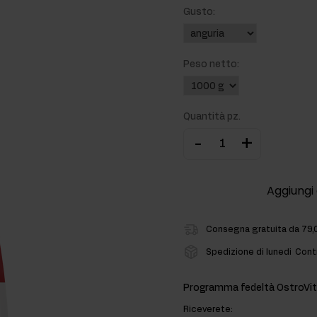
Gusto:
ti
rmonali
Peso netto:
Quantità pz.
-
+
Aggiungi 
Consegna gratuita da 79,
Spedizione di lunedi
Contr
Programma fedeltà OstroVit
Riceverete: