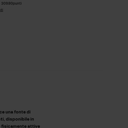
309.80punti
ti
ce una fonte di
i, disponibile in
e fisicamente attive