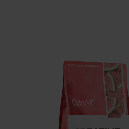
Integratori per il sonno
Carboidra
Salute
Booster o
Integratori per vegani