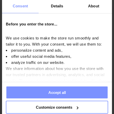
Informazioni nutrizionali
Consent
Details
About
Parametri
Before you enter the store...
We use cookies to make the store run smoothly and
Produttore:
tailor it to you. With your consent, we will use them to:
personalize content and ads,
offer useful social media features,
analyze traffic on our website.
Domande e risposte
We share information about how you use the store with
our trusted partners in advertising, analytics, and social
media. These partners may combine this data with other
information you have provided to them or that they have
Accept all
collected when you use their services. Do you agree?
5
73%
Customize consents
4
27%
4.7