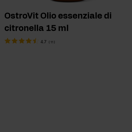
OstroVit Olio essenziale di
citronella 15 ml
4.7
(
11
)