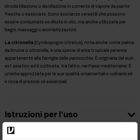
idrodistillazione o distillazione in corrente di vapore da piante
fresche o essiccate. Sono sostanze versatili che possono
essere consumate se diluite in olio, ma anche utilizzate per
bagni, massaggi o aromatizzazioni.
La citronella
(Cymbopogon citratus), nota anche come palma
da limone o citronella, è una specie di erba tropicale perenne
appartenente alla famiglia delle pannocchie. È originaria del sud-
est asiatico ed è coltivata, tra l'altro, nei Paesi mediterranei. È
un'erba apprezzata per le sue qualità ornamentali e culinarie ed
è ricca di preziosi oli essenziali.
Istruzioni per l'uso