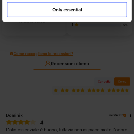
3
11
recensioni clienti
0%
Only essential
di tutti i tempi
2
raccolte e verificate da
0%
1
0%
Come raccogliamo le recensioni?
Recensioni clienti
Cancella
Cerca
Dominik
verificato
4
L'olio essenziale è buono, tuttavia non mi piace molto l'odore