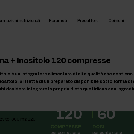
ormazioni nutrizionali
Parametri
Produttore:
Opinioni
ina + Inositolo 120 compresse
sitolo è un integratore alimentare di alta qualità che contien
l'inositolo. Si tratta di un preparato disponibile sotto forma d
chi desidera integrare la propria dieta quotidiana con ingredie
120
60
COMPRESSE
DOSI
per confezione
per confezione