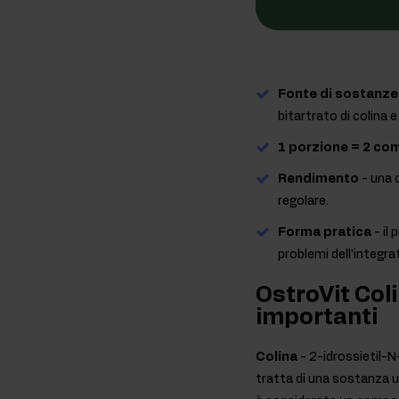
Fonte di sostanze
bitartrato di colina 
1 porzione = 2 co
Rendimento
- una 
regolare.
Forma pratica
- il
problemi dell'integra
OstroVit Coli
importanti
Colina
- 2-idrossietil-N
tratta di una sostanza 