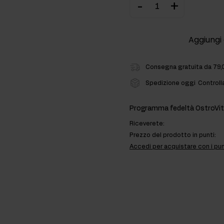
-
+
ti
Aggiungi 
rmonali
Consegna gratuita da 79,
Spedizione oggi
Controll
Programma fedeltà OstroVit
Riceverete:
Prezzo del prodotto in punti:
Accedi per acquistare con i pun