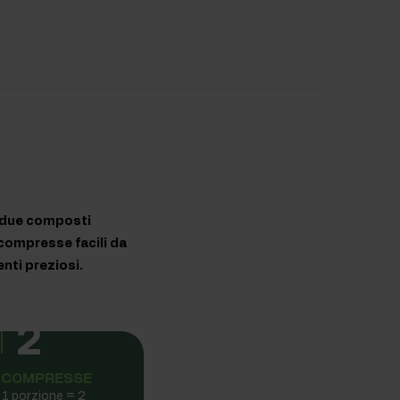
e due composti
i compresse facili da
nti preziosi.
2
COMPRESSE
1 porzione = 2