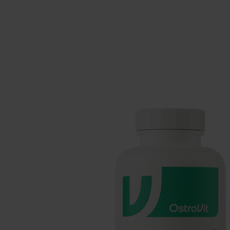
Integratori per il sonno
Carboidra
Salute
Booster o
Integratori per vegani