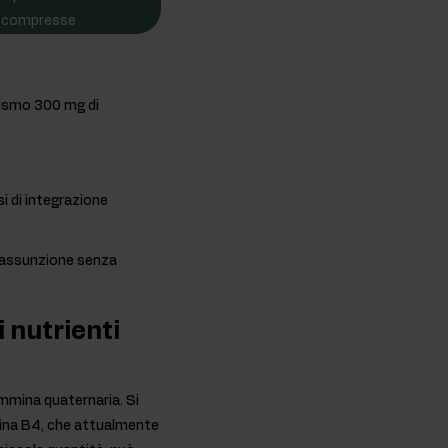
compresse
nismo 300 mg di
i di integrazione
un'assunzione senza
i nutrienti
ammina quaternaria. Si
mina B4, che attualmente