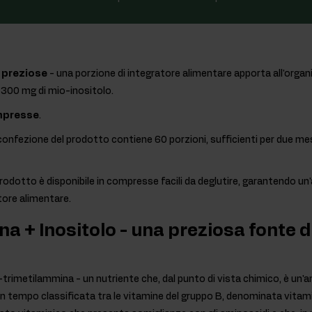
 preziose
- una porzione di integratore alimentare apporta all'orga
e 300 mg di mio-inositolo.
mpresse
.
confezione del prodotto contiene 60 porzioni, sufficienti per due mes
 prodotto è disponibile in compresse facili da deglutire, garantendo 
tore alimentare.
na + Inositolo - una preziosa fonte d
-trimetilammina - un nutriente che, dal punto di vista chimico, è un'
un tempo classificata tra le vitamine del gruppo B, denominata vita