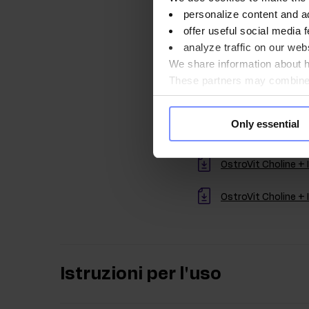
personalize content and a
offer useful social media f
analyze traffic on our webs
Qualità conf
We share information about ho
These partners may combine t
Per il bene della salu
you use their services. Do y
laboratorio indipende
Only essential
OstroVit Choline + 
OstroVit Choline + 
Istruzioni per l'uso