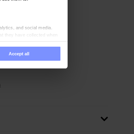
alytics, and social media.
at they have collected when
nte testati in un
à.
Accept all
6