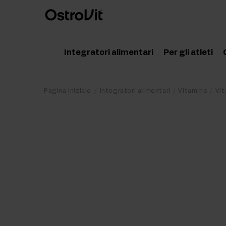
Integratori alimentari
Per gli atleti
Adattogeni
Accessor
Pagina iniziale
Integratori alimentari
Vitamine
Vit
Vitamine
Aminoaci
Minerali
Creatina
Grassi salutari
Proteine
Dieta e perdita di peso
Pre Work
Detox
Post Wor
Articolazioni e ossa
Integrato