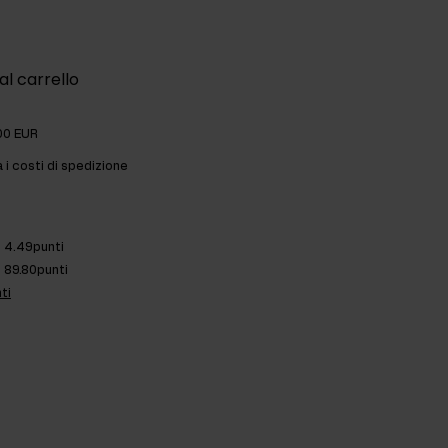
al carrello
00 EUR
a i costi di spedizione
4.49punti
89.80punti
ti