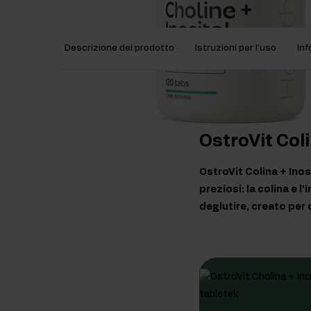
Descrizione del prodotto
Istruzioni per l'uso
Inf
OstroVit Col
OstroVit Colina + Ino
preziosi: la colina e 
deglutire, creato per 