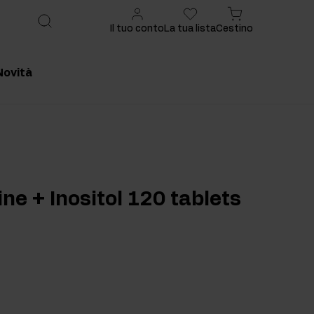
Il tuo conto
La tua lista
Cestino
Novità
onsigliato
Prodotto consigliato
ine + Inositol 120 tablets