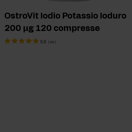
OstroVit Iodio Potassio Ioduro
200 μg 120 compresse
5.0
(
45
)