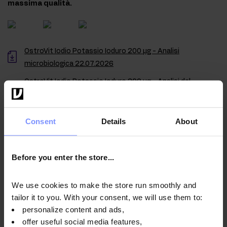
massima qualità.
OstroVit Iodio Potassio Ioduro 200 μg - Analisi
microbiologica 22.07.2026
OstroVit Iodio Potassio Ioduro 200 μg - Analisi del
contenuto di metalli pesanti 21.07.2026
OstroVit Iodio Potassio Ioduro 200 μg - Analisi
Consent
Details
About
microbiologica 15.11.2024
Before you enter the store...
Istruzioni per l'uso
We use cookies to make the store run smoothly and
tailor it to you. With your consent, we will use them to:
personalize content and ads,
Informazioni nutrizionali
offer useful social media features,