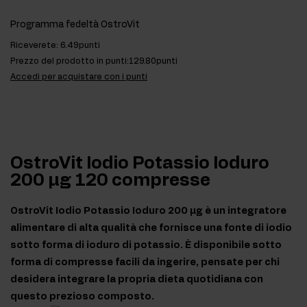
Programma fedeltà OstroVit
Riceverete:
6.49punti
Prezzo del prodotto in punti:
129.80punti
Accedi per acquistare con i punti
OstroVit Iodio Potassio Ioduro
200 μg 120 compresse
OstroVit Iodio Potassio Ioduro 200 μg è un integratore
alimentare di alta qualità che fornisce una fonte di iodio
sotto forma di ioduro di potassio. È disponibile sotto
forma di compresse facili da ingerire, pensate per chi
desidera integrare la propria dieta quotidiana con
questo prezioso composto.