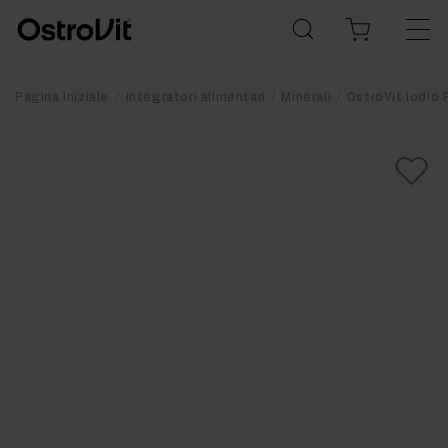
Pagina iniziale
Integratori alimentari
Minerali
OstroVit Iodio