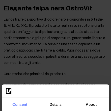
Elegante felpa nera OstroVit
La nostra felpa sportiva di colore nero è disponibile in 5 taglie:
S, M, L, XL, XXL. Il prodotto è stato realizzato in cotone di alta
qualità con l'aggiunta di poliestere, grazie al quale si adatta
perfettamente a ogni tipo di corporatura, garantendo libertà e
comfort di movimento. La felpa ha una tasca capiente e un
pratico cappuccio che ti terrà al caldo. Puoi indossarla dove
vuoi: al lavoro, a scuola, in palestra, durante una passeggiata o
per incontrare gli amici.
Caratteristiche principali del prodotto:
cotone delicato sulla pelle con aggiunta di poliestere,
taglio comodo che si adatta alla silhouette,
cappuccio che protegge dal vento,
Consent
Details
About