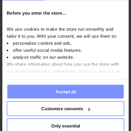
ampia tasca sul davanti.
Before you enter the store...
La felpa con cappuccio OstroVit è disponibile in diverse taglie e,
abbinandola a pantaloni sportivi, creerai un completo
armonioso e comodo, perfetto per le attività quotidiane. Il
We use cookies to make the store run smoothly and
prodotto è stato progettato e realizzato in Polonia. Lavare
tailor it to you. With your consent, we will use them to:
personalize content and ads,
delicatamente a una temperatura massima di 40 °C. Non
offer useful social media features,
candeggiare, non lavare a secco.
analyze traffic on our website.
Materiale:
90% cotone, 10% poliestere.
We share information about how you use the store with
our trusted partners in advertising, analytics, and social
media. These partners may combine this data with other
information you have provided to them or that they have
Accept all
collected when you use their services. Do you agree?
Parametri
Customize consents
Produttore:
Only essential