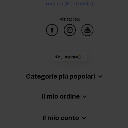
reclami@ostrovit.it
Visitaci su:
4.9
Basato su
73 027
recensioni
di tutti i tempi
Categorie più popolari
Il mio ordine
Il mio conto