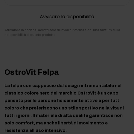
Avvisare la disponibilità
Attivando la notifica, accetti solo di inviare informazioni una tantum sulla
ridisponibilità di questo prodotto.
OstroVit Felpa
La felpa con cappuccio dal design intramontabile nel
classico colore nero del marchio OstroVit è un capo
pensato per le persone fisicamente attive e per tutti
coloro che preferiscono uno stile sportivo nella vita di
tutti i giorni. Il materiale di alta qualità garantisce non
solo comfort, ma anche libertà di movimento e
resistenza all'uso intensivo.