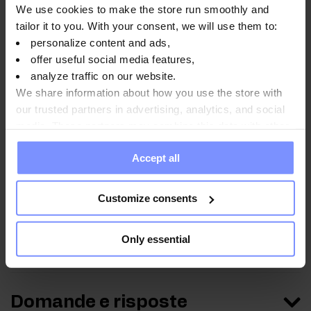
We use cookies to make the store run smoothly and
tailor it to you. With your consent, we will use them to:
personalize content and ads,
offer useful social media features,
Istruzioni per l'uso
analyze traffic on our website.
We share information about how you use the store with
our trusted partners in advertising, analytics, and social
Informazioni nutrizionali
media. These partners may combine this data with other
information you have provided to them or that they have
Accept all
collected when you use their services. Do you agree?
Parametri
Customize consents
Only essential
Produttore:
Domande e risposte