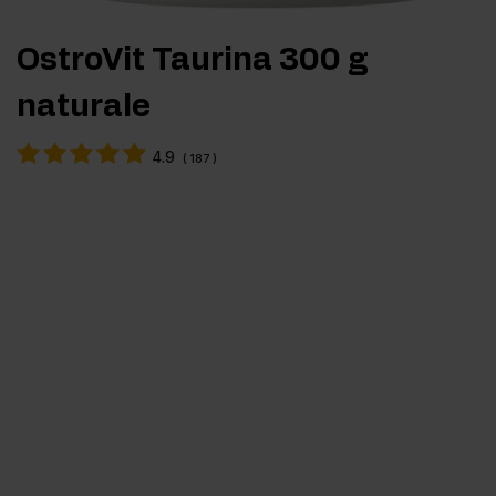
OstroVit Taurina 300 g
naturale
4.9
(
187
)