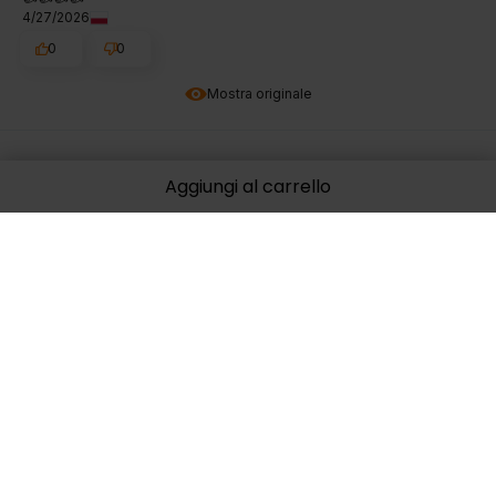
4/27/2026
0
0
Mostra originale
Szuvd
verificato
Aggiungi al carrello
5
Uso queste capsule già da diversi anni. Sento che abbiano
un'influenza molto positiva sul mio corpo, molto più comoda
della polvere in polvere.
4/25/2026
0
0
Mostra originale
Piotr
verificato
5
Per me funziona perfettamente.