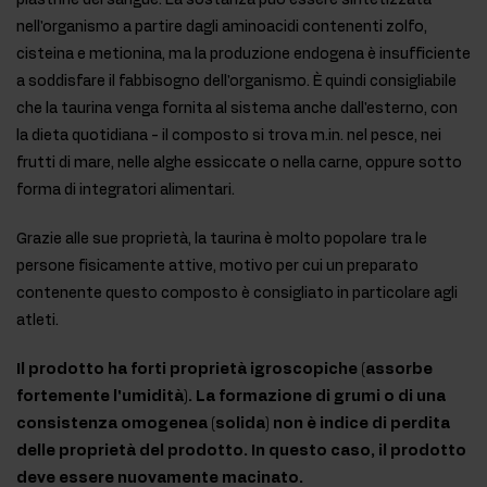
piastrine del sangue. La sostanza può essere sintetizzata
nell'organismo a partire dagli aminoacidi contenenti zolfo,
cisteina e metionina, ma la produzione endogena è insufficiente
a soddisfare il fabbisogno dell'organismo. È quindi consigliabile
che la taurina venga fornita al sistema anche dall'esterno, con
la dieta quotidiana - il composto si trova m.in. nel pesce, nei
frutti di mare, nelle alghe essiccate o nella carne, oppure sotto
forma di integratori alimentari.
Grazie alle sue proprietà, la taurina è molto popolare tra le
persone fisicamente attive, motivo per cui un preparato
contenente questo composto è consigliato in particolare agli
atleti.
Il prodotto ha forti proprietà igroscopiche (assorbe
fortemente l'umidità). La formazione di grumi o di una
consistenza omogenea (solida) non è indice di perdita
delle proprietà del prodotto. In questo caso, il prodotto
deve essere nuovamente macinato.