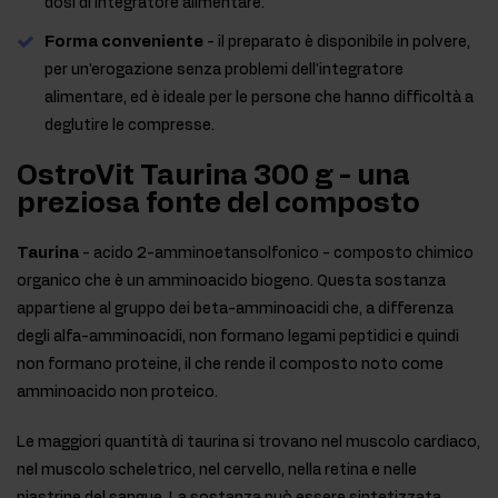
dosi di integratore alimentare.
Forma conveniente
- il preparato è disponibile in polvere,
per un'erogazione senza problemi dell'integratore
alimentare, ed è ideale per le persone che hanno difficoltà a
deglutire le compresse.
OstroVit Taurina 300 g - una
preziosa fonte del composto
Taurina
- acido 2-amminoetansolfonico - composto chimico
organico che è un amminoacido biogeno. Questa sostanza
appartiene al gruppo dei beta-amminoacidi che, a differenza
degli alfa-amminoacidi, non formano legami peptidici e quindi
non formano proteine, il che rende il composto noto come
amminoacido non proteico.
Le maggiori quantità di taurina si trovano nel muscolo cardiaco,
nel muscolo scheletrico, nel cervello, nella retina e nelle