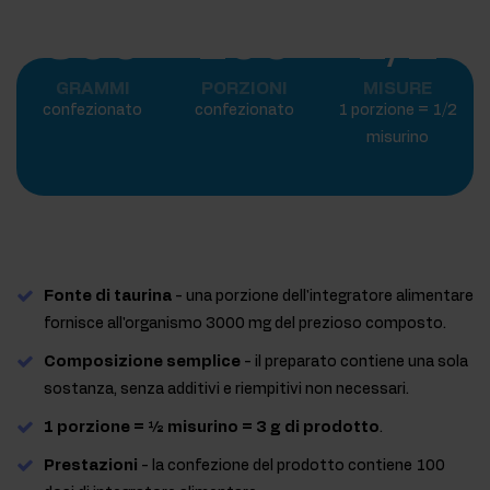
300
100
1/2
GRAMMI
PORZIONI
MISURE
confezionato
confezionato
1 porzione = 1/2
misurino
Fonte di taurina
- una porzione dell'integratore alimentare
fornisce all'organismo 3000 mg del prezioso composto.
Composizione semplice
- il preparato contiene una sola
sostanza, senza additivi e riempitivi non necessari.
1 porzione = ½ misurino = 3 g di prodotto
.
Prestazioni
- la confezione del prodotto contiene 100