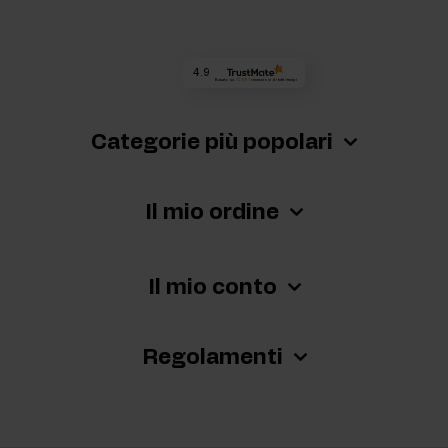
4.9
Basato su
72 991
recensioni
di tutti i tempi
Categorie più popolari
Il mio ordine
Il mio conto
Regolamenti