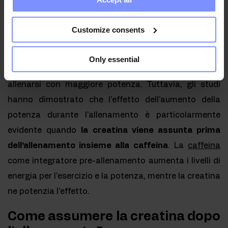
collected when you use their services. Do you agree?
Soprattutto se combinata con la caffeina.
La
creatina assunta 30-60 minuti prima
Customize consents
dell'allenamento integra le carenze di creatina
muscolare
, che viene consumata molto rapidamente
Only essential
durante l'esercizio di forza. Si presume che ciò aiuti a
allenarsi con maggiore potenza. Tuttavia, gli studi
hanno dimostrato che l'effetto dell'aumento della
potenza durante l'allenamento è particolarmente
evidente quando
la creatina viene assunta prima
dell'allenamento insieme alla caffeina
. La
caffeina
come integratore pre-allenamento aumenta i livelli di
energia per l'esercizio e la potenza, mentre la creatina
ne potenzia l'effetto.
Come assumere la creatina dopo